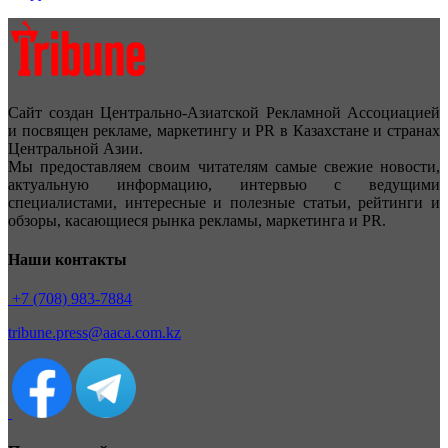
Сайт создан Центрально-Азиатской Рекламной Ассоциацией
и посвящен рекламе, маркетингу и PR в Казахстане и странах
Центральной Азии.
Мы предоставляем своим читателям самые свежие новости,
актуальную информацию, интервью с ведущими
специалистами, интересные и полезные статьи, рейтинги и
обзоры, касающиеся рынка рекламы, маркетинга и PR.
Наши контакты
+7 (708) 983-7884
tribune.press@aaca.com.kz