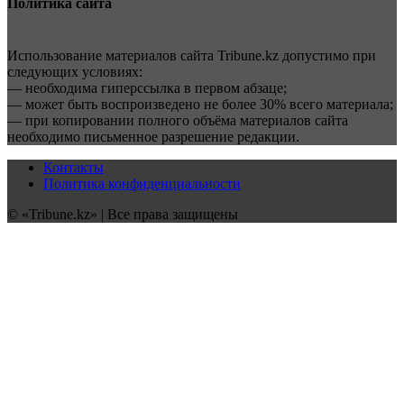
Политика сайта
Использование материалов сайта Tribune.kz допустимо при
следующих условиях:
— необходима гиперссылка в первом абзаце;
— может быть воспроизведено не более 30% всего материала;
— при копировании полного объёма материалов сайта
необходимо письменное разрешение редакции.
Контакты
Политика конфиденциальности
© «Tribune.kz» | Все права защищены