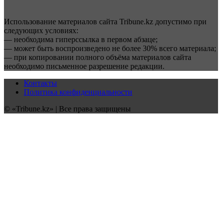
Использование материалов сайта Tribune.kz допустимо при
следующих условиях:
— необходима гиперссылка в первом абзаце;
— может быть воспроизведено не более 30% всего материала;
— при копировании полного объёма материалов сайта
необходимо письменное разрешение редакции.
Контакты
Политика конфиденциальности
© «Tribune.kz» | Все права защищены