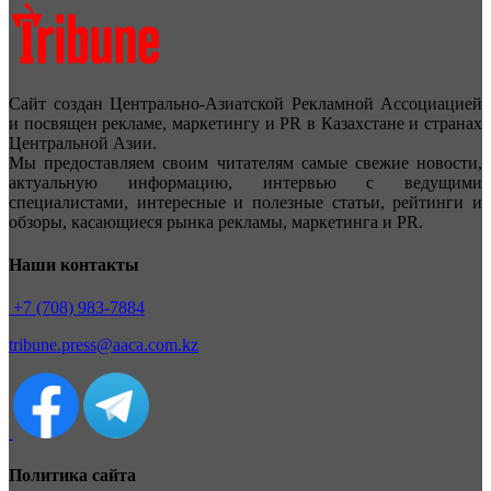
Сайт создан Центрально-Азиатской Рекламной Ассоциацией
и посвящен рекламе, маркетингу и PR в Казахстане и странах
Центральной Азии.
Мы предоставляем своим читателям самые свежие новости,
актуальную информацию, интервью с ведущими
специалистами, интересные и полезные статьи, рейтинги и
обзоры, касающиеся рынка рекламы, маркетинга и PR.
Наши контакты
+7 (708) 983-7884
tribune.press@aaca.com.kz
Политика сайта