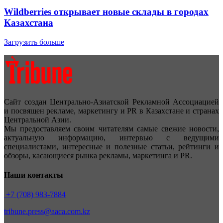
Wildberries открывает новые склады в городах
Казахстана
Загрузить больше
Сайт создан Центрально-Азиатской Рекламной Ассоциацией
и посвящен рекламе, маркетингу и PR в Казахстане и странах
Центральной Азии.
Мы предоставляем своим читателям самые свежие новости,
актуальную информацию, интервью с ведущими
специалистами, интересные и полезные статьи, рейтинги и
обзоры, касающиеся рынка рекламы, маркетинга и PR.
Наши контакты
+7 (708) 983-7884
tribune.press@aaca.com.kz