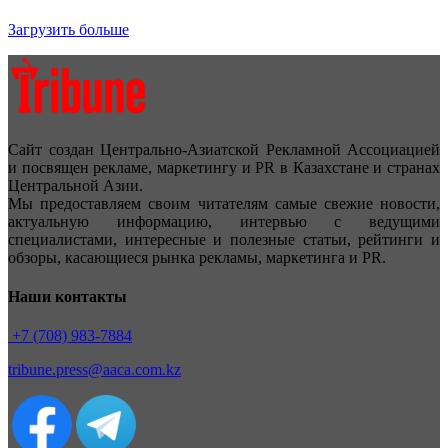
Загрузить больше
Сайт создан Центрально-Азиатской Рекламной Ассоциацией
и посвящен рекламе, маркетингу и PR в Казахстане и странах
Центральной Азии.
Мы предоставляем своим читателям самые свежие новости,
актуальную информацию, интервью с ведущими
специалистами, интересные и полезные статьи, рейтинги и
обзоры, касающиеся рынка рекламы, маркетинга и PR.
Наши контакты
+7 (708) 983-7884
tribune.press@aaca.com.kz