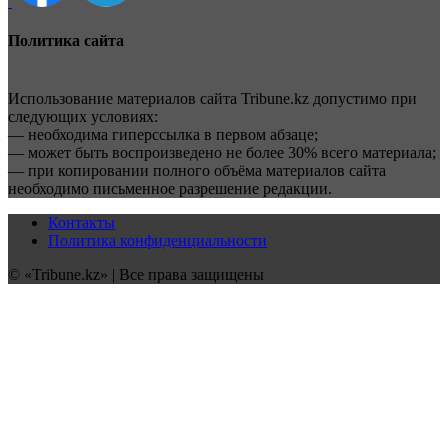
Политика сайта
Использование материалов сайта Tribune.kz допустимо при
следующих условиях:
— необходима гиперссылка в первом абзаце;
— может быть воспроизведено не более 30% всего материала;
— при копировании полного объёма материалов сайта
необходимо письменное разрешение редакции.
Контакты
Политика конфиденциальности
© «Tribune.kz» | Все права защищены