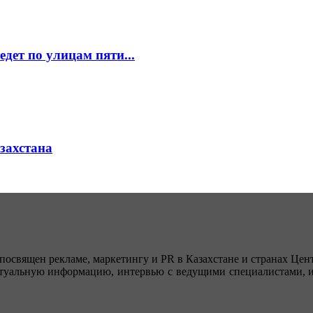
едет по улицам пяти...
азахстана
посвящен рекламе, маркетингу и PR в Казахстане и странах Цент
туальную информацию, интервью с ведущими специалистами, ин