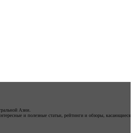
ральной Азии.
тересные и полезные статьи, рейтинги и обзоры, касающиеся