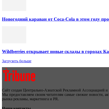
Новогодний караван от Coca-Cola в этом году про
Wildberries открывает новые склады в городах К
Загрузить больше
Сайт создан Центрально-Азиатской Рекламной Ассоциацией и 
Мы предоставляем своим читателям самые свежие новости, ак
рынка рекламы, маркетинга и PR.
Наши контакты