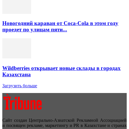
Новогодний караван от Coca-Cola в этом году
проедет по улицам пяти...
Wildberries открывает новые склады в городах
Казахстана
Загрузить больше
Сайт создан Центрально-Азиатской Рекламной Ассоциацией
и посвящен рекламе, маркетингу и PR в Казахстане и странах