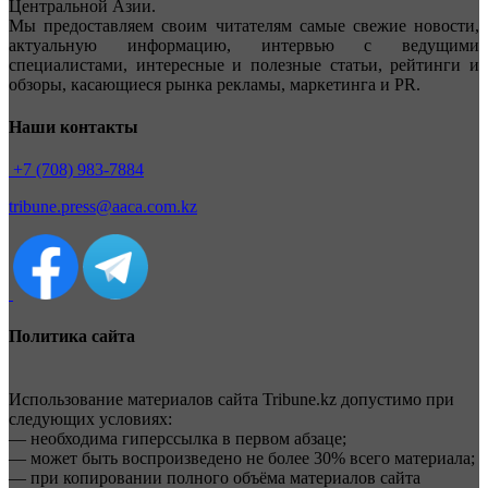
Центральной Азии.
Мы предоставляем своим читателям самые свежие новости,
актуальную информацию, интервью с ведущими
специалистами, интересные и полезные статьи, рейтинги и
обзоры, касающиеся рынка рекламы, маркетинга и PR.
Наши контакты
+7 (708) 983-7884
tribune.press@aaca.com.kz
Политика сайта
Использование материалов сайта Tribune.kz допустимо при
следующих условиях:
— необходима гиперссылка в первом абзаце;
— может быть воспроизведено не более 30% всего материала;
— при копировании полного объёма материалов сайта