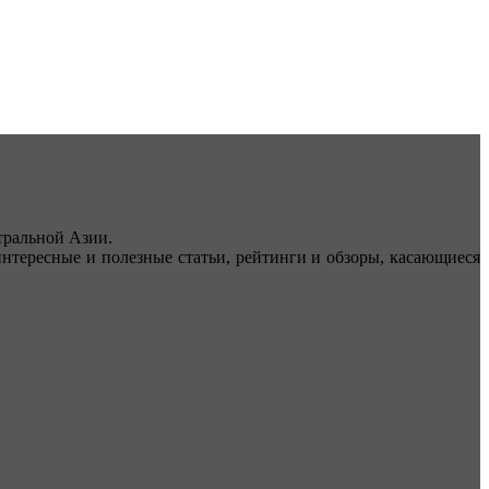
ральной Азии.
тересные и полезные статьи, рейтинги и обзоры, касающиеся