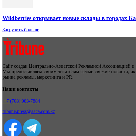
Wildberries открывает новые склады в городах К
Загрузить больше
Сайт создан Центрально-Азиатской Рекламной Ассоциацией и 
Мы предоставляем своим читателям самые свежие новости, ак
рынка рекламы, маркетинга и PR.
Наши контакты
+7 (708) 983-7884
tribune.press@aaca.com.kz