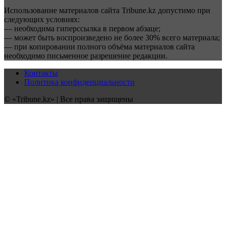
Использование материалов сайта Tribune.kz допустимо при
следующих условиях:
— необходима гиперссылка в первом абзаце;
— может быть воспроизведено не более 30% всего материала;
— при копировании полного объёма материалов сайта
необходимо письменное разрешение редакции.
Контакты
Политика конфиденциальности
© «Tribune.kz» | Все права защищены