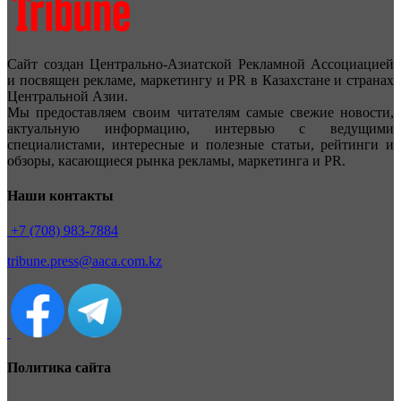
Сайт создан Центрально-Азиатской Рекламной Ассоциацией
и посвящен рекламе, маркетингу и PR в Казахстане и странах
Центральной Азии.
Мы предоставляем своим читателям самые свежие новости,
актуальную информацию, интервью с ведущими
специалистами, интересные и полезные статьи, рейтинги и
обзоры, касающиеся рынка рекламы, маркетинга и PR.
Наши контакты
+7 (708) 983-7884
tribune.press@aaca.com.kz
Политика сайта