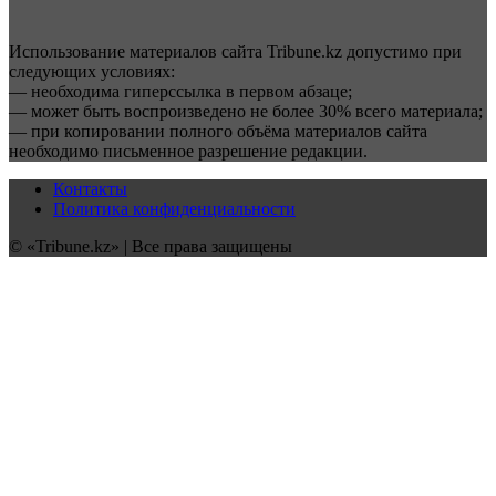
Использование материалов сайта Tribune.kz допустимо при
следующих условиях:
— необходима гиперссылка в первом абзаце;
— может быть воспроизведено не более 30% всего материала;
— при копировании полного объёма материалов сайта
необходимо письменное разрешение редакции.
Контакты
Политика конфиденциальности
© «Tribune.kz» | Все права защищены