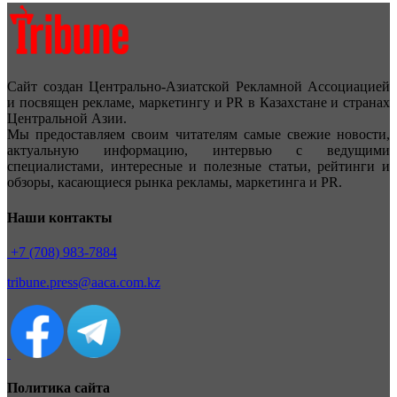
Сайт создан Центрально-Азиатской Рекламной Ассоциацией
и посвящен рекламе, маркетингу и PR в Казахстане и странах
Центральной Азии.
Мы предоставляем своим читателям самые свежие новости,
актуальную информацию, интервью с ведущими
специалистами, интересные и полезные статьи, рейтинги и
обзоры, касающиеся рынка рекламы, маркетинга и PR.
Наши контакты
+7 (708) 983-7884
tribune.press@aaca.com.kz
Политика сайта