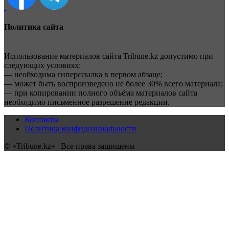
Политика сайта
Использование материалов сайта Tribune.kz допустимо при
следующих условиях:
— необходима гиперссылка в первом абзаце;
— может быть воспроизведено не более 30% всего материала;
— при копировании полного объёма материалов сайта
необходимо письменное разрешение редакции.
Контакты
Политика конфиденциальности
© «Tribune.kz» | Все права защищены