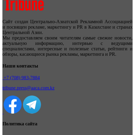
Сайт создан Центрально-Азиатской Рекламной Ассоциацией
и посвящен рекламе, маркетингу и PR в Казахстане и странах
Центральной Азии.
Мы предоставляем своим читателям самые свежие новости,
актуальную информацию, интервью с ведущими
специалистами, интересные и полезные статьи, рейтинги и
обзоры, касающиеся рынка рекламы, маркетинга и PR.
Наши контакты
+7 (708) 983-7884
tribune.press@aaca.com.kz
Политика сайта