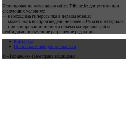
Использование материалов сайта Tribune.kz допустимо при
следующих условиях:
— необходима гиперссылка в первом абзаце;
— может быть воспроизведено не более 30% всего материала;
— при копировании полного объёма материалов сайта
необходимо письменное разрешение редакции.
Контакты
Политика конфиденциальности
© «Tribune.kz» | Все права защищены