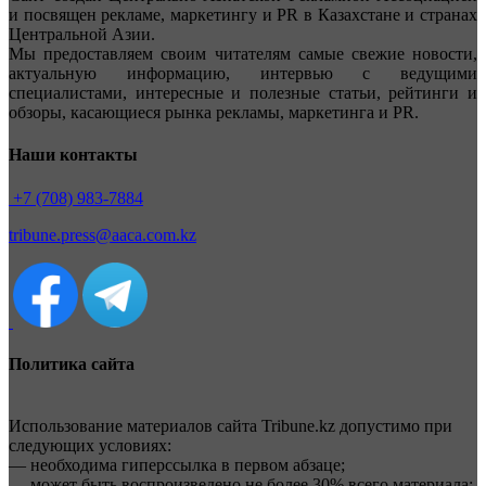
и посвящен рекламе, маркетингу и PR в Казахстане и странах
Центральной Азии.
Мы предоставляем своим читателям самые свежие новости,
актуальную информацию, интервью с ведущими
специалистами, интересные и полезные статьи, рейтинги и
обзоры, касающиеся рынка рекламы, маркетинга и PR.
Наши контакты
+7 (708) 983-7884
tribune.press@aaca.com.kz
Политика сайта
Использование материалов сайта Tribune.kz допустимо при
следующих условиях:
— необходима гиперссылка в первом абзаце;
— может быть воспроизведено не более 30% всего материала;