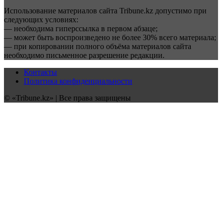
Использование материалов сайта Tribune.kz допустимо при
следующих условиях:
— необходима гиперссылка в первом абзаце;
— может быть воспроизведено не более 30% всего материала;
— при копировании полного объёма материалов сайта
необходимо письменное разрешение редакции.
Контакты
Политика конфиденциальности
© «Tribune.kz» | Все права защищены