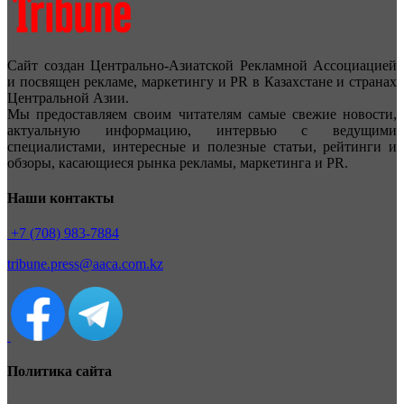
Сайт создан Центрально-Азиатской Рекламной Ассоциацией
и посвящен рекламе, маркетингу и PR в Казахстане и странах
Центральной Азии.
Мы предоставляем своим читателям самые свежие новости,
актуальную информацию, интервью с ведущими
специалистами, интересные и полезные статьи, рейтинги и
обзоры, касающиеся рынка рекламы, маркетинга и PR.
Наши контакты
+7 (708) 983-7884
tribune.press@aaca.com.kz
Политика сайта