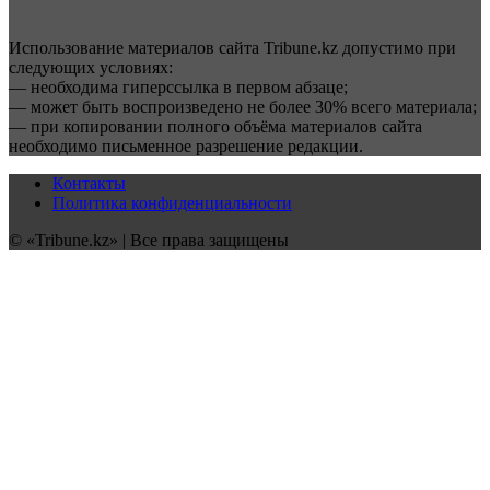
Использование материалов сайта Tribune.kz допустимо при
следующих условиях:
— необходима гиперссылка в первом абзаце;
— может быть воспроизведено не более 30% всего материала;
— при копировании полного объёма материалов сайта
необходимо письменное разрешение редакции.
Контакты
Политика конфиденциальности
© «Tribune.kz» | Все права защищены