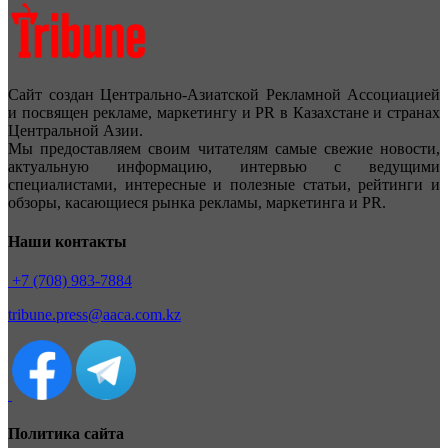
Сайт создан Центрально-Азиатской Рекламной Ассоциацией
и посвящен рекламе, маркетингу и PR в Казахстане и странах
Центральной Азии.
Мы предоставляем своим читателям самые свежие новости,
актуальную информацию, интервью с ведущими
специалистами, интересные и полезные статьи, рейтинги и
обзоры, касающиеся рынка рекламы, маркетинга и PR.
Наши контакты
+7 (708) 983-7884
tribune.press@aaca.com.kz
Политика сайта