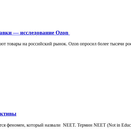
тавки — исследование Ozon
ают товары на российский рынок. Ozon опросил более тысячи ро
ективы
тся феномен, который назвали NEET. Термин NEET (Not in Educat