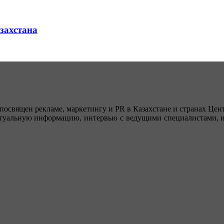
азахстана
посвящен рекламе, маркетингу и PR в Казахстане и странах Цент
туальную информацию, интервью с ведущими специалистами, ин