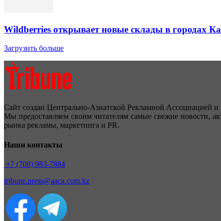
Wildberries открывает новые склады в городах К
Загрузить больше
Сайт создан Центрально-Азиатской Рекламной Ассоциацией и 
Мы предоставляем своим читателям самые свежие новости, ак
рынка рекламы, маркетинга и PR.
Наши контакты
+7 (708) 983-7884
tribune.press@aaca.com.kz