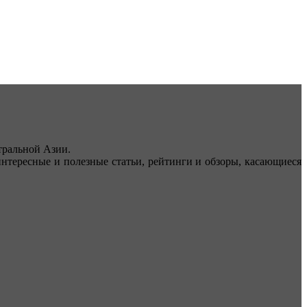
ральной Азии.
тересные и полезные статьи, рейтинги и обзоры, касающиеся