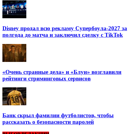
Disney продал всю рекламу Супербоула-2027 за
полгода до матча и заключил сделку с TikTok
«Очень странные дела» и «Блуи» возглавили
рейтинги стриминговых сервисов
Банк скрыл фамилии футболистов, чтобы
рассказать о безопасности паролей