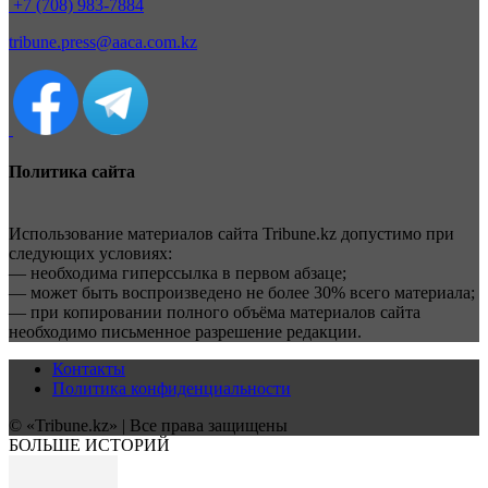
+7 (708) 983-7884
tribune.press@aaca.com.kz
Политика сайта
Использование материалов сайта Tribune.kz допустимо при
следующих условиях:
— необходима гиперссылка в первом абзаце;
— может быть воспроизведено не более 30% всего материала;
— при копировании полного объёма материалов сайта
необходимо письменное разрешение редакции.
Контакты
Политика конфиденциальности
© «Tribune.kz» | Все права защищены
БОЛЬШЕ ИСТОРИЙ