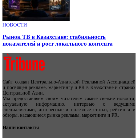
НОВОСТИ
Рынок ТВ в Казахстане: стабильность
показателей и рост локального контента
Сайт создан Центрально-Азиатской Рекламной Ассоциацией
и посвящен рекламе, маркетингу и PR в Казахстане и странах
Центральной Азии.
Мы предоставляем своим читателям самые свежие новости,
актуальную информацию, интервью с ведущими
специалистами, интересные и полезные статьи, рейтинги и
обзоры, касающиеся рынка рекламы, маркетинга и PR.
Наши контакты