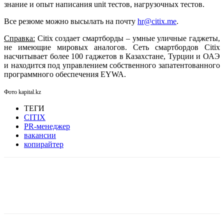
знание и опыт написания unit тестов, нагрузочных тестов.
Все резюме можно высылать на почту
hr@citix.me
.
Справка:
Citix создает смартборды – умные уличные гаджеты,
не имеющие мировых аналогов. Сеть смартбордов Citix
насчитывает более 100 гаджетов в Казахстане, Турции и ОАЭ
и находится под управлением собственного запатентованного
программного обеспечения EYWA.
Фото kapital.kz
ТЕГИ
CITIX
PR-менеджер
вакансии
копирайтер
Facebook
WhatsApp
Telegram