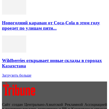
Новогодний караван от Coca-Cola в этом году
проедет по улицам пяти...
Wildberries открывает новые склады в городах
Казахстана
Загрузить больше
Сайт создан Центрально-Азиатской Рекламной Ассоциацией
и посвящен рекламе, маркетингу и PR в Казахстане и странах