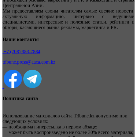
Центральной Азии.
Мы предоставляем своим читателям самые свежие новости,
актуальную информацию, интервью с ведущими
специалистами, интересные и полезные статьи, рейтинги и
обзоры, касающиеся рынка рекламы, маркетинга и PR.
Наши контакты
+7 (708) 983-7884
tribune.press@aaca.com.kz
Политика сайта
Использование материалов сайта Tribune.kz допустимо при
следующих условиях:
— необходима гиперссылка в первом абзаце;
— может быть воспроизведено не более 30% всего материала;