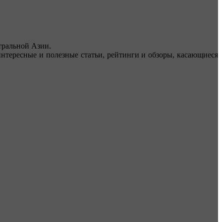
ральной Азии.
тересные и полезные статьи, рейтинги и обзоры, касающиеся