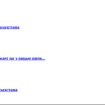
азахстана
едет по улицам пяти...
азахстана