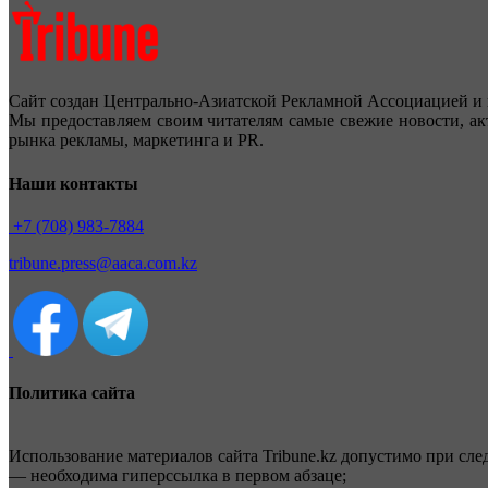
Сайт создан Центрально-Азиатской Рекламной Ассоциацией и 
Мы предоставляем своим читателям самые свежие новости, ак
рынка рекламы, маркетинга и PR.
Наши контакты
+7 (708) 983-7884
tribune.press@aaca.com.kz
Политика сайта
Использование материалов сайта Tribune.kz допустимо при сл
— необходима гиперссылка в первом абзаце;