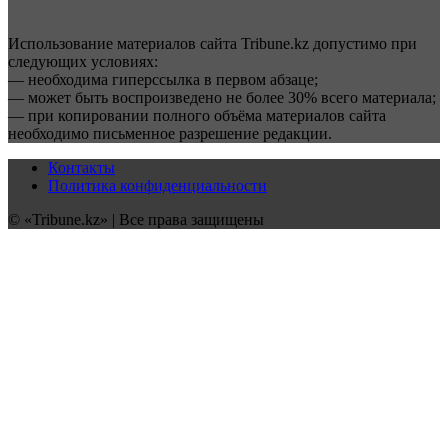
Использование материалов сайта Tribune.kz допустимо при
следующих условиях:
— необходима гиперссылка в первом абзаце;
— может быть воспроизведено не более 30% всего материала;
— при копировании полного объёма материалов сайта
необходимо письменное разрешение редакции.
Контакты
Политика конфиденциальности
© «Tribune.kz» | Все права защищены