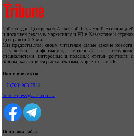
Сайт создан Центрально-Азиатской Рекламной Ассоциацией
и посвящен рекламе, маркетингу и PR в Казахстане и странах
Центральной Азии.
Мы предоставляем своим читателям самые свежие новости,
актуальную информацию, интервью с ведущими
специалистами, интересные и полезные статьи, рейтинги и
обзоры, касающиеся рынка рекламы, маркетинга и PR.
Наши контакты
+7 (708) 983-7884
tribune.press@aaca.com.kz
Политика сайта