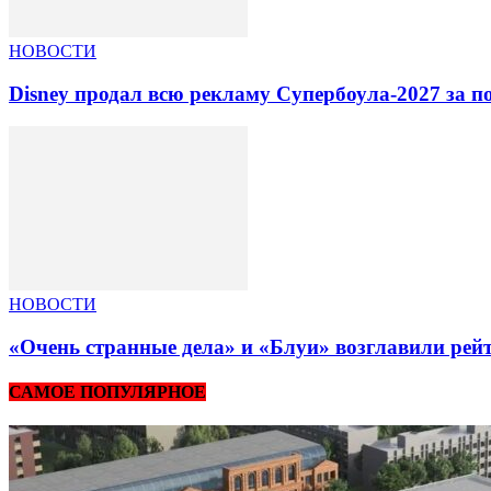
НОВОСТИ
Disney продал всю рекламу Супербоула-2027 за п
НОВОСТИ
«Очень странные дела» и «Блуи» возглавили рей
САМОЕ ПОПУЛЯРНОЕ