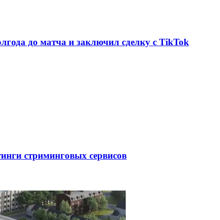
олгода до матча и заключил сделку с TikTok
тинги стриминговых сервисов