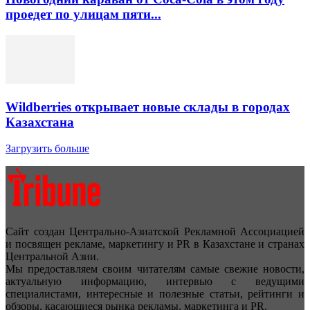
проедет по улицам пяти...
Wildberries открывает новые склады в городах
Казахстана
Загрузить больше
Сайт создан Центрально-Азиатской Рекламной Ассоциацией
и посвящен рекламе, маркетингу и PR в Казахстане и странах
Центральной Азии.
Мы предоставляем своим читателям самые свежие новости,
актуальную информацию, интервью с ведущими
специалистами, интересные и полезные статьи, рейтинги и
обзоры, касающиеся рынка рекламы, маркетинга и PR.