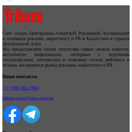
Сайт создан Центрально-Азиатской Рекламной Ассоциацией
и посвящен рекламе, маркетингу и PR в Казахстане и странах
Центральной Азии.
Мы предоставляем своим читателям самые свежие новости,
актуальную информацию, интервью с ведущими
специалистами, интересные и полезные статьи, рейтинги и
обзоры, касающиеся рынка рекламы, маркетинга и PR.
Наши контакты
+7 (708) 983-7884
tribune.press@aaca.com.kz