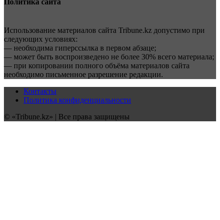
Политика сайта
Использование материалов сайта Tribune.kz допустимо при
следующих условиях:
— необходима гиперссылка в первом абзаце;
— может быть воспроизведено не более 30% всего материала;
— при копировании полного объёма материалов сайта
необходимо письменное разрешение редакции.
Контакты
Политика конфиденциальности
© «Tribune.kz» | Все права защищены