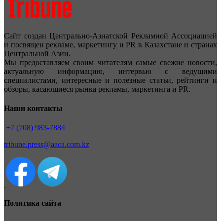
Сайт создан Центрально-Азиатской Рекламной Ассоциацией
и посвящен рекламе, маркетингу и PR в Казахстане и странах
Центральной Азии.
Мы предоставляем своим читателям самые свежие новости,
актуальную информацию, интервью с ведущими
специалистами, интересные и полезные статьи, рейтинги и
обзоры, касающиеся рынка рекламы, маркетинга и PR.
Наши контакты
+7 (708) 983-7884
tribune.press@aaca.com.kz
Политика сайта