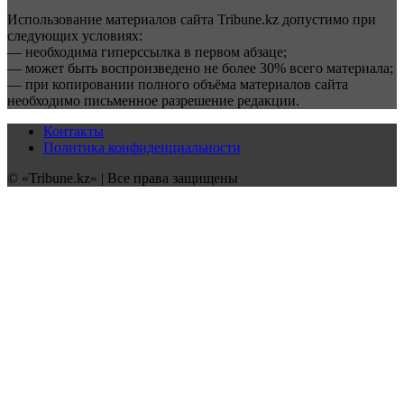
Использование материалов сайта Tribune.kz допустимо при
следующих условиях:
— необходима гиперссылка в первом абзаце;
— может быть воспроизведено не более 30% всего материала;
— при копировании полного объёма материалов сайта
необходимо письменное разрешение редакции.
Контакты
Политика конфиденциальности
© «Tribune.kz» | Все права защищены