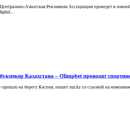
 - Центрально-Азиатская Рекламная Ассоциация проведет в южно
ital...
укмекер Казахстана – Olimpbet проводят спортивн
прошло на берегу Каспия, пишет nur.kz со ссылкой на компанию