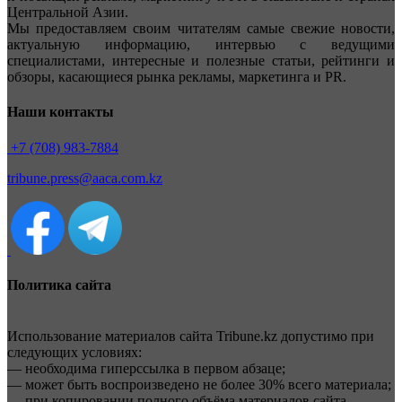
Центральной Азии.
Мы предоставляем своим читателям самые свежие новости,
актуальную информацию, интервью с ведущими
специалистами, интересные и полезные статьи, рейтинги и
обзоры, касающиеся рынка рекламы, маркетинга и PR.
Наши контакты
+7 (708) 983-7884
tribune.press@aaca.com.kz
Политика сайта
Использование материалов сайта Tribune.kz допустимо при
следующих условиях:
— необходима гиперссылка в первом абзаце;
— может быть воспроизведено не более 30% всего материала;
— при копировании полного объёма материалов сайта