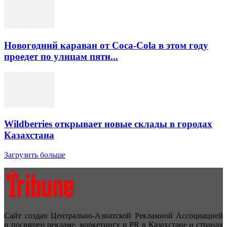
Новогодний караван от Coca-Cola в этом году
проедет по улицам пяти...
Wildberries открывает новые склады в городах
Казахстана
Загрузить больше
Сайт создан Центрально-Азиатской Рекламной Ассоциацией
и посвящен рекламе, маркетингу и PR в Казахстане и странах