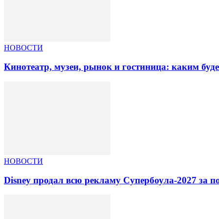
НОВОСТИ
Кинотеатр, музеи, рынок и гостиница: каким буд
НОВОСТИ
Disney продал всю рекламу Супербоула-2027 за п