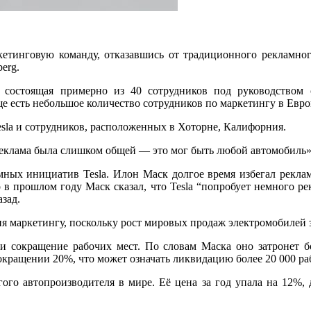
ркетинговую команду, отказавшись от традиционного рекламно
erg.
, состоящая примерно из 40 сотрудников под руководством
 есть небольшое количество сотрудников по маркетингу в Евро
sla и сотрудников, расположенных в Хоторне, Калифорния.
реклама была слишком общей — это мог быть любой автомобиль»
ных инициатив Tesla. Илон Маск долгое время избегал реклам
о в прошлом году Маск сказал, что Tesla “попробует немного ре
зад.
я маркетингу, поскольку рост мировых продаж электромобилей 
и сокращение рабочих мест. По словам Маска оно затронет б
окращении 20%, что может означать ликвидацию более 20 000 ра
огого автопроизводителя в мире. Её цена за год упала на 12%, 