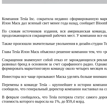
Компания Tesla Inc. сократила недавно сформированную ма
Илон Маск дал зеленый свет менее года назад, сообщает Bloomb
По словам источников издания, вся американская команда
продолжающихся сокращений рабочих мест. У компании все еще
Также произошли значительные увольнения в дизайн-студии Te
Глава Tesla Илон Маск объяснил решение компании тем, что «
Сокращения знаменуют собой отказ от зарождающихся реклам
развивал бренд в основном за счет сарафанного радио. Однак
формировать маркетинговую команду около четырех месяцев на
Инвесторы все чаще призывают Маска уделять больше внимани
Перемены в команде Tesla – крупнейшее в истории компани
сообщило, что генеральный директор компании настаивал на с
В феврале сообщалось, что Tesla потеряла статус самого дор
стоимость которого выросла на 1%, до $59,4 млрд.