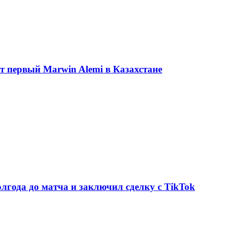
ет первый Marwin Alemi в Казахстане
олгода до матча и заключил сделку с TikTok