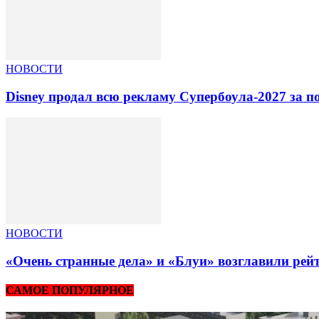
НОВОСТИ
Disney продал всю рекламу Супербоула-2027 за п
НОВОСТИ
«Очень странные дела» и «Блуи» возглавили рей
САМОЕ ПОПУЛЯРНОЕ