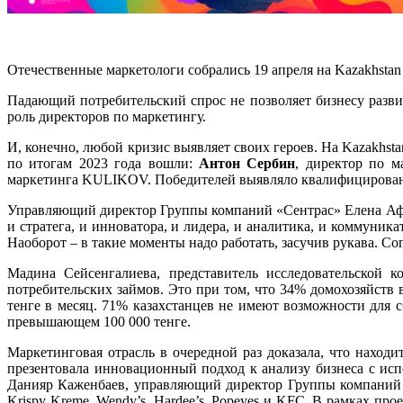
Отечественные маркетологи собрались 19 апреля на Kazakhstan 
Падающий потребительский спрос не позволяет бизнесу развив
роль директоров по маркетингу.
И, конечно, любой кризис выявляет своих героев. На Kazakhs
по итогам 2023 года вошли:
Антон Сербин
, директор по ма
маркетинга KULIKOV. Победителей выявляло квалифицированн
Управляющий директор Группы компаний «Сентрас» Елена Афони
и стратега, и инноватора, и лидера, и аналитика, и коммуни
Наоборот – в такие моменты надо работать, засучив рукава. С
Мадина Сейсенгалиева, представитель исследовательской 
потребительских займов. Это при том, что 34% домохозяйств 
тенге в месяц. 71% казахстанцев не имеют возможности для 
превышающем 100 000 тенге.
Маркетинговая отрасль в очередной раз доказала, что наход
презентовала инновационный подход к анализу бизнеса с ис
Данияр Каженбаев, управляющий директор Группы компаний «С
Krispy Kreme, Wendy’s, Hardee’s, Popeyes и KFC. В рамках про