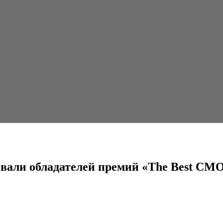
елей премий «The Best CMO»
азвали обладателей премий «The Best CM