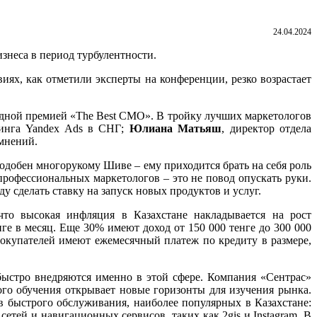
24.04.2024
изнеса в период турбулентности.
иях, как отметили эксперты на конференции, резко возрастает
годной премией «The Best CMO». В тройку лучших маркетологов
тинга Yandex Ads в СНГ;
Юлиана Матьяш
, директор отдела
мнений.
одобен многорукому Шиве – ему приходится брать на себя роль
профессиональных маркетологов – это не повод опускать руки.
у сделать ставку на запуск новых продуктов и услуг.
что высокая инфляция в Казахстане накладывается на рост
ге в месяц. Еще 30% имеют доход от 150 000 тенге до 300 000
покупателей имеют ежемесячный платеж по кредиту в размере,
 быстро внедряются именно в этой сфере. Компания «Сентрас»
го обучения открывает новые горизонты для изучения рынка.
в быстрого обслуживания, наиболее популярных в Казахстане:
сетей и навигационных сервисов, таких как 2gis и Instagram. В