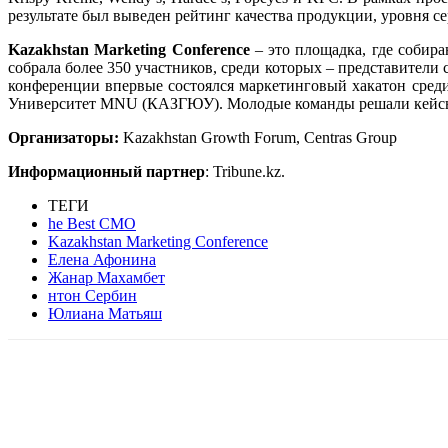
результате был выведен рейтинг качества продукции, уровня с
Kazakhstan Marketing Conference
– это площадка, где собир
собрала более 350 участников, среди которых – представители 
конференции впервые состоялся маркетинговый хакатон среди 
Университет MNU (КАЗГЮУ). Молодые команды решали кейсы от
Организаторы:
Kazakhstan Growth Forum, Centras Group
Информационный партнер
: Tribune.kz.
ТЕГИ
he Best CMO
Kazakhstan Marketing Conference
Елена Афонина
Жанар Махамбет
нтон Сербин
Юлиана Матьяш
Facebook
WhatsApp
Telegram