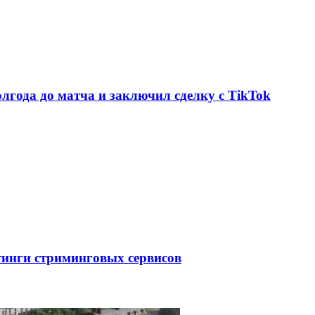
олгода до матча и заключил сделку с TikTok
тинги стриминговых сервисов