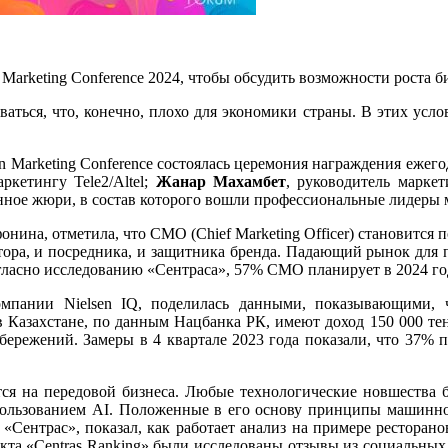
Marketing Conference 2024, чтобы обсудить возможности роста б
аться, что, конечно, плохо для экономики страны. В этих услов
tan Marketing Conference состоялась церемония награждения еже
ркетингу Tele2/Altel;
Жанар Махамбет
, руководитель марке
ое жюри, в состав которого вошли профессиональные лидеры 
на, отметила, что СМО (Chief Marketing Officer) становится п
катора, и посредника, и защитника бренда. Падающий рынок для 
огласно исследованию «Сентраса», 57% CMO планирует в 2024 год
компании Nielsen IQ, поделилась данными, показывающими, 
в Казахстане, по данным Нацбанка РК, имеют доход 150 000 тен
сбережений. Замеры в 4 квартале 2023 года показали, что 37% 
ится на передовой бизнеса. Любые технологические новшества
пользованием AI. Положенные в его основу принципы машинно
ентрас», показал, как работает анализ на примере ресторано
екта «Centras Ranking» были исследованы отзывы из социальных 