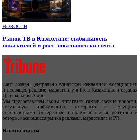
НОВОСТИ
Рынок ТВ в Казахстане: стабильность
показателей и рост локального контента
Сайт создан Центрально-Азиатской Рекламной Ассоциацией
и посвящен рекламе, маркетингу и PR в Казахстане и странах
Центральной Азии.
Мы предоставляем своим читателям самые свежие новости,
актуальную информацию, интервью с ведущими
специалистами, интересные и полезные статьи, рейтинги и
обзоры, касающиеся рынка рекламы, маркетинга и PR.
Наши контакты