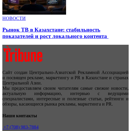
НОВОСТИ
Рынок ТВ в Казахстане: стабильность
показателей и рост локального контента
Сайт создан Центрально-Азиатской Рекламной Ассоциацией
и посвящен рекламе, маркетингу и PR в Казахстане и странах
Центральной Азии.
Мы предоставляем своим читателям самые свежие новости,
актуальную информацию, интервью с ведущими
специалистами, интересные и полезные статьи, рейтинги и
обзоры, касающиеся рынка рекламы, маркетинга и PR.
Наши контакты
+7 (708) 983-7884