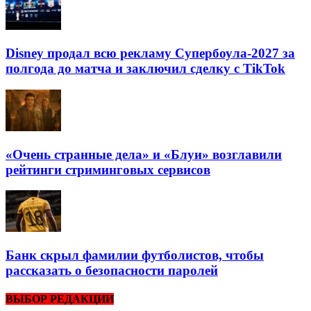
Disney продал всю рекламу Супербоула-2027 за
полгода до матча и заключил сделку с TikTok
«Очень странные дела» и «Блуи» возглавили
рейтинги стриминговых сервисов
Банк скрыл фамилии футболистов, чтобы
рассказать о безопасности паролей
ВЫБОР РЕДАКЦИИ