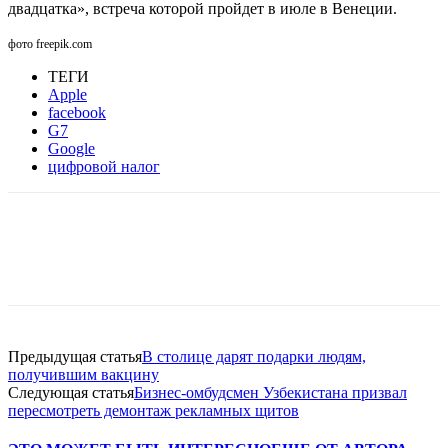
двадцатка», встреча которой пройдет в июле в Венеции.
фото freepik.com
ТЕГИ
Apple
facebook
G7
Google
цифровой налог
Facebook
WhatsApp
Telegram
Предыдущая статья
В столице дарят подарки людям,
получившим вакцину
Следующая статья
Бизнес-омбудсмен Узбекистана призвал
пересмотреть демонтаж рекламных щитов