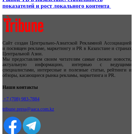
показателей и рост локального контента
Сайт создан Центрально-Азиатской Рекламной Ассоциацией
и посвящен рекламе, маркетингу и PR в Казахстане и странах
Центральной Азии.
Мы предоставляем своим читателям самые свежие новости,
актуальную информацию, интервью с ведущими
специалистами, интересные и полезные статьи, рейтинги и
обзоры, касающиеся рынка рекламы, маркетинга и PR.
Наши контакты
+7 (708) 983-7884
tribune.press@aaca.com.kz