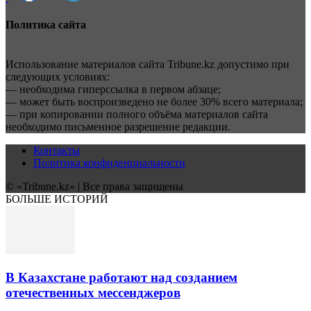
Политика сайта
Использование материалов сайта Tribune.kz допустимо при
следующих условиях:
— необходима гиперссылка в первом абзаце;
— может быть воспроизведено не более 30% всего материала;
— при копировании полного объёма материалов сайта
необходимо письменное разрешение редакции.
Контакты
Политика конфиденциальности
© «Tribune.kz» | Все права защищены
БОЛЬШЕ ИСТОРИЙ
В Казахстане работают над созданием
отечественных мессенджеров