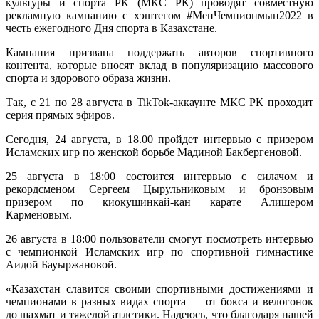
культуры и спорта РК (МКС РК) проводят совместную
рекламную кампанию с хэштегом #МенЧемпионмын2022 в
честь ежегодного Дня спорта в Казахстане.
Кампания призвана поддержать авторов спортивного
контента, которые вносят вклад в популяризацию массового
спорта и здорового образа жизни.
Так, с 21 по 28 августа в TikTok-аккаунте МКС РК проходит
серия прямых эфиров.
Сегодня, 24 августа, в 18.00 пройдет интервью с призером
Исламских игр по женской борьбе Мадиной Бакбергеновой.
25 августа в 18:00 состоится интервью с силачом и
рекордсменом Сергеем Цырульниковым и бронзовым
призером по киокушинкай-кан карате Алишером
Карменовым.
26 августа в 18:00 пользователи смогут посмотреть интервью
с чемпионкой Исламских игр по спортивной гимнастике
Аидой Бауыржановой.
«Казахстан славится своими спортивными достижениями и
чемпионами в разных видах спорта — от бокса и велогонок
до шахмат и тяжелой атлетики. Надеюсь, что благодаря нашей