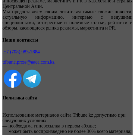
и посвящен рекламе, маркетингу и PR в Казахстане и странах
Центральной Азии.
Мы предоставляем своим читателям самые свежие новости,
актуальную информацию, интервью с ведущими
специалистами, интересные и полезные статьи, рейтинги и
обзоры, касающиеся рынка рекламы, маркетинга и PR.
Наши контакты
+7 (708) 983-7884
tribune.press@aaca.com.kz
Политика сайта
Использование материалов сайта Tribune.kz допустимо при
следующих условиях:
— необходима гиперссылка в первом абзаце;
— может быть воспроизведено не более 30% всего материала;