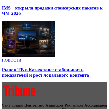
IMS+ открыла продажи спонсорских пакетов к
ЧМ-2026
НОВОСТИ
Рынок ТВ в Казахстане: стабильность
показателей и рост локального контента
Сайт создан Центрально-Азиатской Рекламной Ассоциацией