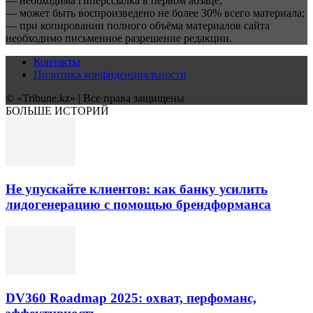
— необходима гиперссылка в первом абзаце;
— может быть воспроизведено не более 30% всего материала;
— при копировании полного объёма материалов сайта
необходимо письменное разрешение редакции.
Контакты
Политика конфиденциальности
© «Tribune.kz» | Все права защищены
БОЛЬШЕ ИСТОРИЙ
Не упускайте клиентов: как банку усилить
лидогенерацию с помощью брендформанса
DV360 Roadmap 2025: охват, перфоманс,