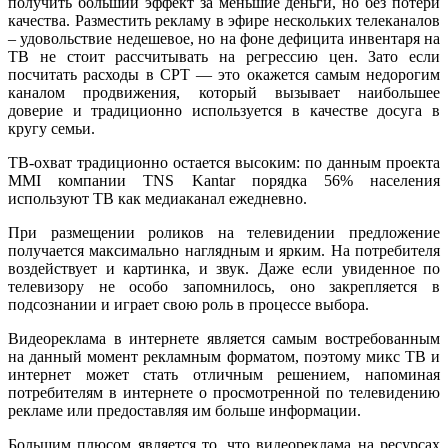
получить больший эффект за меньшие деньги, но без потери
качества.
Разместить рекламу в эфире нескольких телеканалов
– удовольствие недешевое, но на фоне дефицита инвентаря на
ТВ не стоит рассчитывать на регрессию цен. Зато если
посчитать расходы в CPT — это окажется самым недорогим
каналом продвижения, который вызывает наибольшее
доверие и традиционно используется в качестве досуга в
кругу семьи.
ТВ-охват традиционно остается высоким: по данным проекта
MMI компании TNS Kantar порядка 56% населения
используют ТВ как медиаканал ежедневно.
При размещении роликов на телевидении предложение
получается максимально наглядным и ярким. На потребителя
воздействует и картинка, и звук. Даже если увиденное по
телевизору не особо запомнилось, оно закрепляется в
подсознании и играет свою роль в процессе выбора.
Видеореклама в интернете является самым востребованным
на данный момент рекламным форматом, поэтому микс ТВ и
интернет может стать отличным решением, напоминая
потребителям в интернете о просмотренной по телевидению
рекламе или предоставляя им больше информации.
Большим плюсом является то, что видеореклама на ресурсах