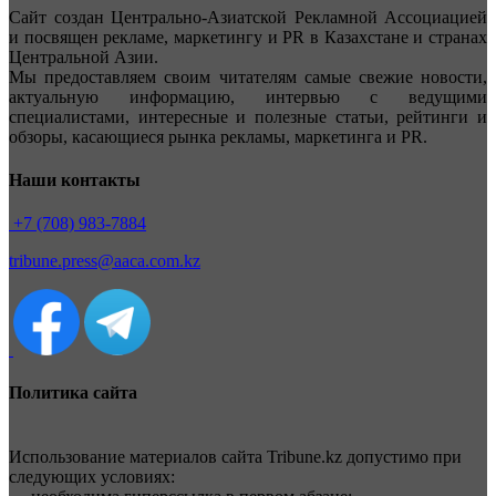
Сайт создан Центрально-Азиатской Рекламной Ассоциацией
и посвящен рекламе, маркетингу и PR в Казахстане и странах
Центральной Азии.
Мы предоставляем своим читателям самые свежие новости,
актуальную информацию, интервью с ведущими
специалистами, интересные и полезные статьи, рейтинги и
обзоры, касающиеся рынка рекламы, маркетинга и PR.
Наши контакты
+7 (708) 983-7884
tribune.press@aaca.com.kz
Политика сайта
Использование материалов сайта Tribune.kz допустимо при
следующих условиях: