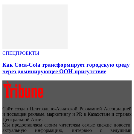
СПЕЦПРОЕКТЫ
Как Coca-Cola трансформирует городскую среду
через доминирующее OOH-присутствие
Сайт создан Центрально-Азиатской Рекламной Ассоциацией
и посвящен рекламе, маркетингу и PR в Казахстане и странах
Центральной Азии.
Мы предоставляем своим читателям самые свежие новости,
актуальную информацию, интервью с ведущими