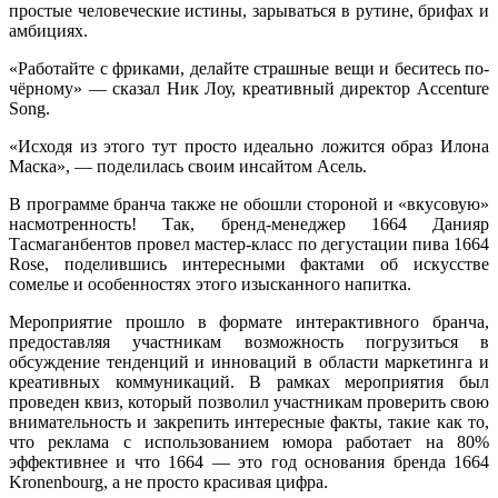
простые человеческие истины, зарываться в рутине, брифах и
амбициях.
«Работайте с фриками, делайте страшные вещи и беситесь по-
чёрному» — сказал Ник Лоу, креативный директор Accenture
Song.
«Исходя из этого тут просто идеально ложится образ Илона
Маска», — поделилась своим инсайтом Асель.
В программе бранча также не обошли стороной и «вкусовую»
насмотренность! Так, бренд-менеджер 1664 Данияр
Тасмаганбентов провел мастер-класс по дегустации пива 1664
Rose, поделившись интересными фактами об искусстве
сомелье и особенностях этого изысканного напитка.
Мероприятие прошло в формате интерактивного бранча,
предоставляя участникам возможность погрузиться в
обсуждение тенденций и инноваций в области маркетинга и
креативных коммуникаций. В рамках мероприятия был
проведен квиз, который позволил участникам проверить свою
внимательность и закрепить интересные факты, такие как то,
что реклама с использованием юмора работает на 80%
эффективнее и что 1664 — это год основания бренда 1664
Kronenbourg, а не просто красивая цифра.