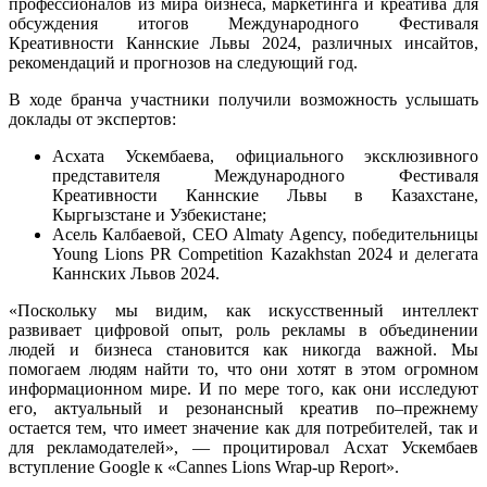
профессионалов из мира бизнеса, маркетинга и креатива для
обсуждения итогов Международного Фестиваля
Креативности Каннские Львы 2024, различных инсайтов,
рекомендаций и прогнозов на следующий год.
В ходе бранча участники получили возможность услышать
доклады от экспертов:
Асхата Ускембаева, официального эксклюзивного
представителя Международного Фестиваля
Креативности Каннские Львы в Казахстане,
Кыргызстане и Узбекистане;
Асель Калбаевой, CEO Almaty Agency, победительницы
Young Lions PR Competition Kazakhstan 2024 и делегата
Каннских Львов 2024.
«Поскольку мы видим, как искусственный интеллект
развивает цифровой опыт, роль рекламы в объединении
людей и бизнеса становится как никогда важной. Мы
помогаем людям найти то, что они хотят в этом огромном
информационном мире. И по мере того, как они исследуют
его, актуальный и резонансный креатив по–прежнему
остается тем, что имеет значение как для потребителей, так и
для рекламодателей», — процитировал Асхат Ускембаев
вступление Google к «Cannes Lions Wrap-up Report».