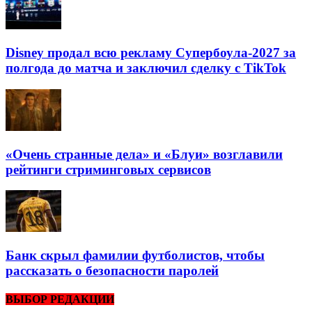
Disney продал всю рекламу Супербоула-2027 за
полгода до матча и заключил сделку с TikTok
«Очень странные дела» и «Блуи» возглавили
рейтинги стриминговых сервисов
Банк скрыл фамилии футболистов, чтобы
рассказать о безопасности паролей
ВЫБОР РЕДАКЦИИ