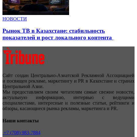
НОВОСТИ
Рынок ТВ в Казахстане: стабильность
показателей и рост локального контента
Сайт создан Центрально-Азиатской Рекламной Ассоциацией
и посвящен рекламе, маркетингу и PR в Казахстане и странах
Центральной Азии.
Мы предоставляем своим читателям самые свежие новости,
актуальную информацию, интервью с ведущими
специалистами, интересные и полезные статьи, рейтинги и
обзоры, касающиеся рынка рекламы, маркетинга и PR.
Наши контакты
+7 (708) 983-7884