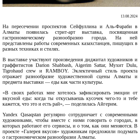
13.08.2024
На пересечении проспектов Сейфуллина и Аль-Фараби в
Алматы появилась стрит-арт выставка, посвященная
гастрономическому разнообразию города. На ней
представлены работы современных казахстанцев, пишущих в
разных техниках и стилях.
В выставке участвуют произведения диджитал художников и
граффитистов Darion Shabbash, Aigerim Sattar, Мухит Dulu,
Tigrohaud crew и RAMBOY. Эклектичный стиль проекта
отражает разнообразие художественной сцены Алматы и
предмета выставки — еды как части культуры.
«В своих работах мне хотелось зафиксировать эмоции от
вкусной еды: когда ты откусываешь кусочек чего-то и тебе
кажется, что это и есть рай», — поделилась Айгерим.
Yandex Qasaqstan регулярно сотрудничает с современными
художниками, чтобы вместе с ними говорить о городах, в
которых работают его сервисы, и о том, как они меняются. В
проекте «Галерея вкусов» художникам предложили подумать
о гастрономическом разнообразии Алматы.