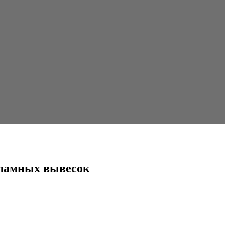
сок
кламных вывесок