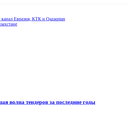
 канал Евразия, КТК и Qazaqstan
азахстане
я волна тендеров за последние годы