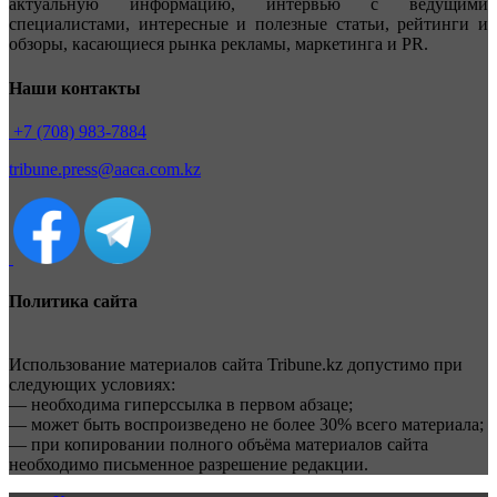
актуальную информацию, интервью с ведущими
специалистами, интересные и полезные статьи, рейтинги и
обзоры, касающиеся рынка рекламы, маркетинга и PR.
Наши контакты
+7 (708) 983-7884
tribune.press@aaca.com.kz
Политика сайта
Использование материалов сайта Tribune.kz допустимо при
следующих условиях:
— необходима гиперссылка в первом абзаце;
— может быть воспроизведено не более 30% всего материала;
— при копировании полного объёма материалов сайта
необходимо письменное разрешение редакции.