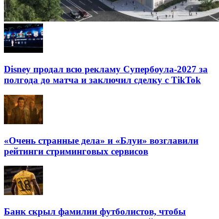
Disney продал всю рекламу Супербоула-2027 за
полгода до матча и заключил сделку с TikTok
«Очень странные дела» и «Блуи» возглавили
рейтинги стриминговых сервисов
Банк скрыл фамилии футболистов, чтобы