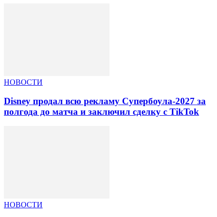
НОВОСТИ
Disney продал всю рекламу Супербоула-2027 за
полгода до матча и заключил сделку с TikTok
НОВОСТИ