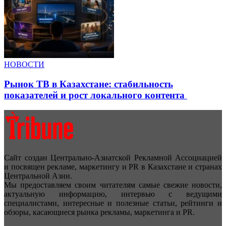
НОВОСТИ
Рынок ТВ в Казахстане: стабильность
показателей и рост локального контента
Сайт создан Центрально-Азиатской Рекламной Ассоциацией
и посвящен рекламе, маркетингу и PR в Казахстане и странах
Центральной Азии.
Мы предоставляем своим читателям самые свежие новости,
актуальную информацию, интервью с ведущими
специалистами, интересные и полезные статьи, рейтинги и
обзоры, касающиеся рынка рекламы, маркетинга и PR.