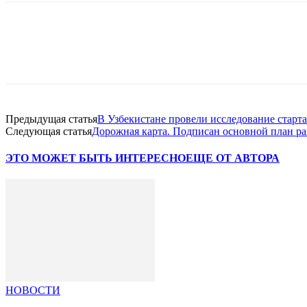
Facebook
WhatsApp
Telegram
Предыдущая статья
В Узбекистане провели исследование старт
Следующая статья
Дорожная карта. Подписан основной план ра
ЭТО МОЖЕТ БЫТЬ ИНТЕРЕСНО
ЕЩЕ ОТ АВТОРА
НОВОСТИ