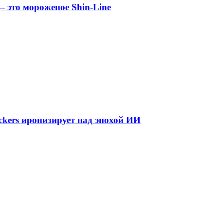
 это мороженое Shin-Line
kers иронизирует над эпохой ИИ