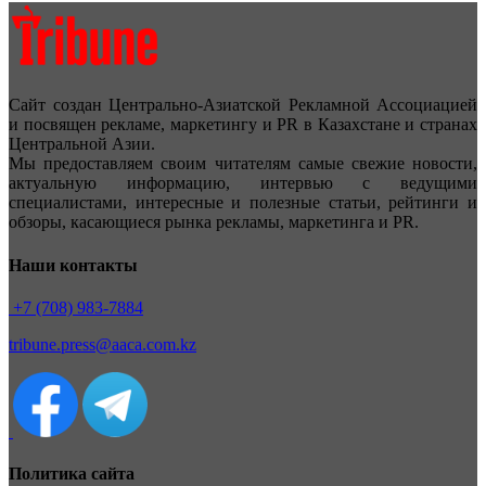
Сайт создан Центрально-Азиатской Рекламной Ассоциацией
и посвящен рекламе, маркетингу и PR в Казахстане и странах
Центральной Азии.
Мы предоставляем своим читателям самые свежие новости,
актуальную информацию, интервью с ведущими
специалистами, интересные и полезные статьи, рейтинги и
обзоры, касающиеся рынка рекламы, маркетинга и PR.
Наши контакты
+7 (708) 983-7884
tribune.press@aaca.com.kz
Политика сайта