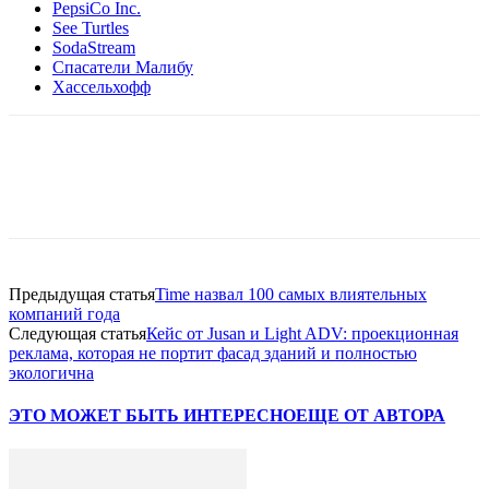
PepsiCo Inc.
See Turtles
SodaStream
Спасатели Малибу
Хассельхофф
Facebook
WhatsApp
Telegram
Предыдущая статья
Time назвал 100 самых влиятельных
компаний года
Следующая статья
Кейс от Jusan и Light ADV: проекционная
реклама, которая не портит фасад зданий и полностью
экологична
ЭТО МОЖЕТ БЫТЬ ИНТЕРЕСНО
ЕЩЕ ОТ АВТОРА