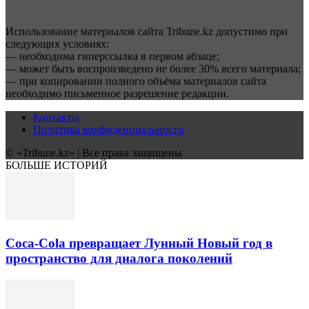
Использование материалов сайта Tribune.kz допустимо при
следующих условиях:
— необходима гиперссылка в первом абзаце;
— может быть воспроизведено не более 30% всего материала;
— при копировании полного объёма материалов сайта
необходимо письменное разрешение редакции.
Контакты
Политика конфиденциальности
© «Tribune.kz» | Все права защищены
БОЛЬШЕ ИСТОРИЙ
Coca-Cola превращает Лунный Новый год в
пространство для диалога поколений