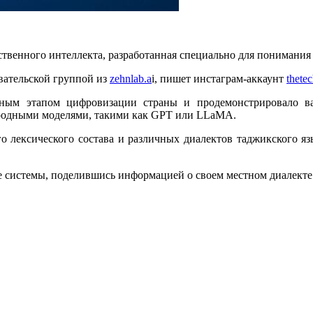
ственного интеллекта, разработанная специально для понимания
вательской группой из
zehnlab.a
i, пишет инстаграм-аккаунт
thete
ьным этапом цифровизации страны и продемонстрировало ва
родными моделями, такими как GPT или LLaMA.
го лексического состава и различных диалектов таджикского я
 системы, поделившись информацией о своем местном диалекте 