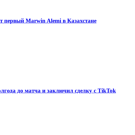
ет первый Marwin Alemi в Казахстане
олгода до матча и заключил сделку с TikTok