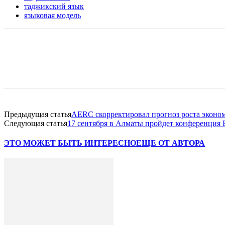
таджикский язык
языковая модель
Facebook
WhatsApp
Telegram
Предыдущая статья
AERC скорректировал прогноз роста эконом
Следующая статья
17 сентября в Алматы пройдет конференция B
ЭТО МОЖЕТ БЫТЬ ИНТЕРЕСНО
ЕЩЕ ОТ АВТОРА