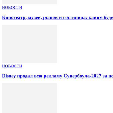
НОВОСТИ
Кинотеатр, музеи, рынок и гостиница: каким буд
НОВОСТИ
Disney продал всю рекламу Супербоула-2027 за п