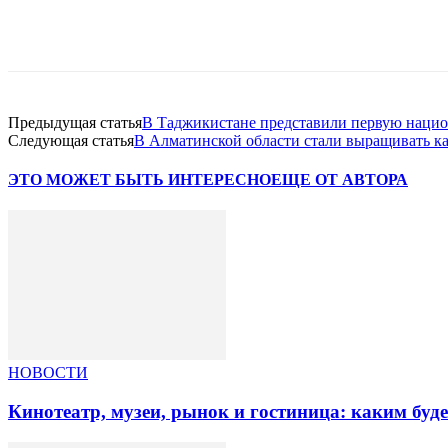
Facebook
WhatsApp
Telegram
Предыдущая статья
В Таджикистане представили первую наци
Следующая статья
В Алматинской области cтали выращивать к
ЭТО МОЖЕТ БЫТЬ ИНТЕРЕСНО
ЕЩЕ ОТ АВТОРА
НОВОСТИ
Кинотеатр, музеи, рынок и гостиница: каким буд