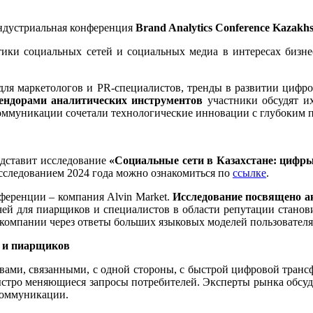
дустриальная конференция
Brand Analytics Conference Kazakhs
ики социальных сетей и социальных медиа в интересах бизне
для маркетологов и PR-специалистов, тренды в развитии цифр
ендорами аналитических инструментов
участники обсудят и
оммуникации сочетали технологические инновации с глубоким 
едставит исследование
«Социальные сети в Казахстане: цифры 
исследованием 2024 года можно ознакомиться по
ссылке
.
ференции – компания Alvin Market.
Исследование посвящено а
ей для пиарщиков и специалистов в области репутации станов
 компании через ответы больших языковых моделей пользователя
в и пиарщиков
вами, связанными, с одной стороны, с быстрой цифровой транс
быстро меняющиеся запросы потребителей. Эксперты рынка обсудя
 коммуникации.