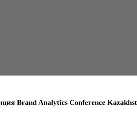
ytics Conference Kazakhstan, посвященная аналитике...
ция Brand Analytics Conference Kazakhs