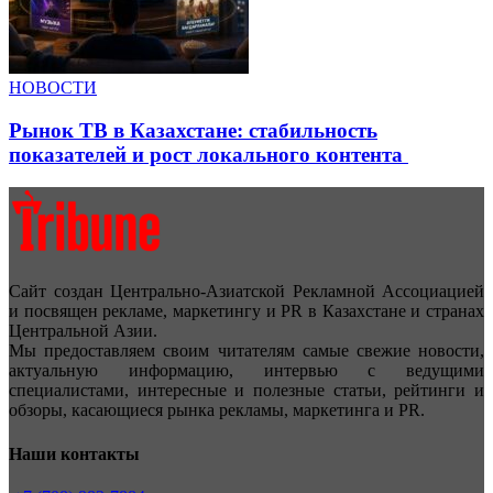
НОВОСТИ
Рынок ТВ в Казахстане: стабильность
показателей и рост локального контента
Сайт создан Центрально-Азиатской Рекламной Ассоциацией
и посвящен рекламе, маркетингу и PR в Казахстане и странах
Центральной Азии.
Мы предоставляем своим читателям самые свежие новости,
актуальную информацию, интервью с ведущими
специалистами, интересные и полезные статьи, рейтинги и
обзоры, касающиеся рынка рекламы, маркетинга и PR.
Наши контакты