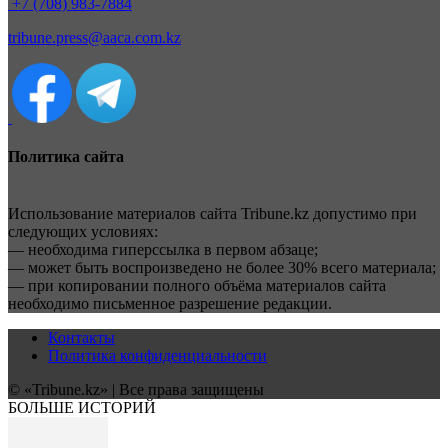
+7 (708) 983-7884
tribune.press@aaca.com.kz
Политика сайта
Использование материалов сайта Tribune.kz допустимо при
следующих условиях:
— необходима гиперссылка в первом абзаце;
— может быть воспроизведено не более 30% всего материала;
— при копировании полного объёма материалов сайта
необходимо письменное разрешение редакции.
Контакты
Политика конфиденциальности
© «Tribune.kz» | Все права защищены
БОЛЬШЕ ИСТОРИЙ