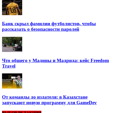
Банк скрыл фамилии футболистов, чтобы
рассказать о безопасности паролей
Что общего у Мадины и Мадрида: кейс Freedom
Travel
От команды до издателя: в Казахстане
запускают новую программу для GameDev
ВЫБОР РЕДАКЦИИ