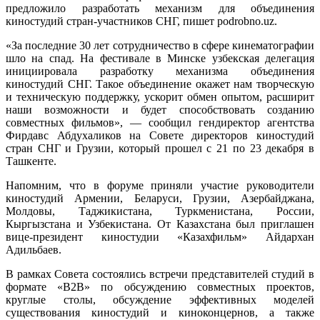
предложило разработать механизм для объединения
киностудий стран-участников СНГ, пишет podrobno.uz.
«За последние 30 лет сотрудничество в сфере кинематографии
шло на спад. На фестивале в Минске узбекская делегация
инициировала разработку механизма объединения
киностудий СНГ. Такое объединение окажет нам творческую
и техническую поддержку, ускорит обмен опытом, расширит
наши возможности и будет способствовать созданию
совместных фильмов», — сообщил гендиректор агентства
Фирдавс Абдухаликов на Совете директоров киностудий
стран СНГ и Грузии, который прошел с 21 по 23 декабря в
Ташкенте.
Напомним, что в форуме приняли участие руководители
киностудий Армении, Беларуси, Грузии, Азербайджана,
Молдовы, Таджикистана, Туркменистана, России,
Кыргызстана и Узбекистана. От Казахстана был приглашен
вице-президент киностудии «Казахфильм» Айдархан
Адильбаев.
В рамках Совета состоялись встречи представителей студий в
формате «B2B» по обсуждению совместных проектов,
круглые столы, обсуждение эффективных моделей
существования киностудий и киноконцернов, а также