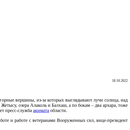
18.10.2022
горные вершины, из-за которых выглядывают лучи солнца, над
тысу, озера Алаколь и Балхаш, а по бокам – два архара, тоже
ает пресс-служба
акимата
области.
оте и работе с ветеранами Вооруженных сил, вице-президент