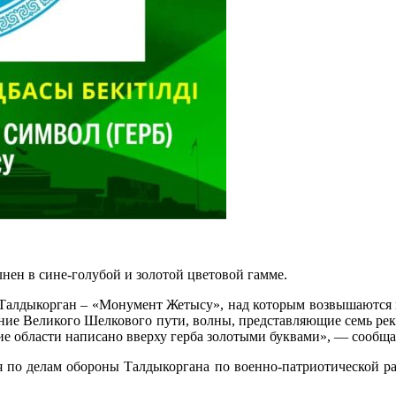
нен в сине-голубой и золотой цветовой гамме.
 Талдыкорган – «Монумент Жетысу», над которым возвышаются 
ие Великого Шелкового пути, волны, представляющие семь рек Же
ие области написано вверху герба золотыми буквами», — сообщ
 по делам обороны Талдыкоргана по военно-патриотической раб