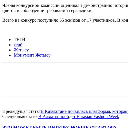
Члены конкурсной комиссии оценивали демонстрацию историко
цветов и соблюдение требований геральдики.
Всего на конкурс поступило 55 эскизов от 17 участников. В к
ТЕГИ
герб
Жетысу
Монумент Жетысу
Facebook
WhatsApp
Telegram
Предыдущая статья
В Казахстане появилась платформа, которая
Следующая статья
В Алматы пройдет Eurasian Fashion Week
ЭТО МОЖЕТ БЫТЬ ИНТЕРЕСНО
ЕЩЕ ОТ АВТОРА