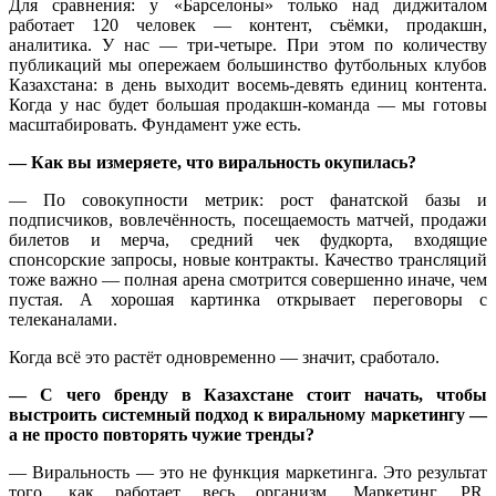
Для сравнения: у «Барселоны» только над диджиталом
работает 120 человек — контент, съёмки, продакшн,
аналитика. У нас — три-четыре. При этом по количеству
публикаций мы опережаем большинство футбольных клубов
Казахстана: в день выходит восемь-девять единиц контента.
Когда у нас будет большая продакшн-команда — мы готовы
масштабировать. Фундамент уже есть.
—
Как вы измеряете, что виральность окупилась?
— По совокупности метрик: рост фанатской базы и
подписчиков, вовлечённость, посещаемость матчей, продажи
билетов и мерча, средний чек фудкорта, входящие
спонсорские запросы, новые контракты. Качество трансляций
тоже важно — полная арена смотрится совершенно иначе, чем
пустая. А хорошая картинка открывает переговоры с
телеканалами.
Когда всё это растёт одновременно — значит, сработало.
—
С чего бренду в Казахстане стоит начать, чтобы
выстроить системный подход к виральному маркетингу —
а не просто повторять чужие тренды?
— Виральность — это не функция маркетинга. Это результат
того, как работает весь организм. Маркетинг, PR,