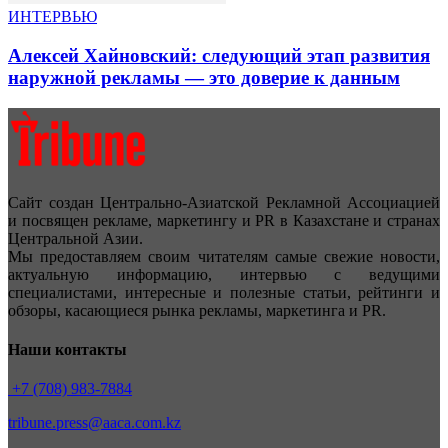
ИНТЕРВЬЮ
Алексей Хайновский: следующий этап развития
наружной рекламы — это доверие к данным
Сайт создан Центрально-Азиатской Рекламной Ассоциацией
и посвящен рекламе, маркетингу и PR в Казахстане и странах
Центральной Азии.
Мы предоставляем своим читателям самые свежие новости,
актуальную информацию, интервью с ведущими
специалистами, интересные и полезные статьи, рейтинги и
обзоры, касающиеся рынка рекламы, маркетинга и PR.
Наши контакты
+7 (708) 983-7884
tribune.press@aaca.com.kz