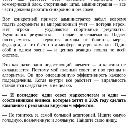
коммерческий блок, спортивный штаб, администрация — все
части должны работать синхронно и без сбоев.
Вот конкретный пример: администратор забыл вовремя
подать документы на миграционный учёт — потерян игрок.
Нет игрока — ухудшаются спортивные результаты.
Ухудшились результаты — падает посещаемость. Падает
посещаемость — теряются доходы от билетов, мерча,
фудкорта, и это бьёт по атмосфере внутри команды. Один
сбой в одном звене — и цепная реакция пошла по всей
системе.
Это как пазл: один недостающий элемент — и картина не
складывается. Поэтому мой главный совет не про тренды и
алгоритмы. Он про операционную эффективность каждого
подразделения. Когда внутри всё работает — виральность
становится следствием, а не целью.
—
И последнее: один совет маркетологам и один —
собственникам бизнеса, которые хотят в 2026 году сделать
кампанию с реальным вирусным эффектом.
— Не гонитесь за самой большой аудиторией. Ищите самую
голодную, вовлечённую и лояльную. Найдите свою нишу.