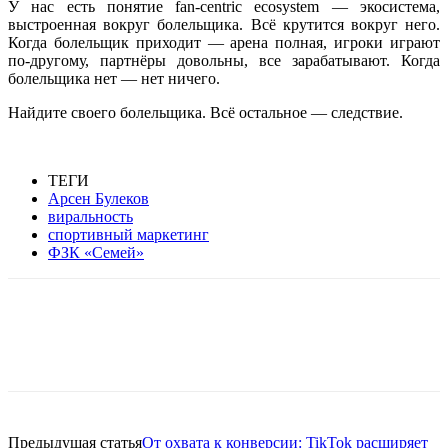
У нас есть понятие fan-centric ecosystem — экосистема,
выстроенная вокруг болельщика. Всё крутится вокруг него.
Когда болельщик приходит — арена полная, игроки играют
по-другому, партнёры довольны, все зарабатывают. Когда
болельщика нет — нет ничего.
Найдите своего болельщика. Всё остальное — с
ледствие.
ТЕГИ
Арсен Булеков
виральность
спортивный маркетинг
ФЗК «Семей»
Facebook
WhatsApp
Telegram
Предыдущая статья
От охвата к конверсии: TikTok расширяет