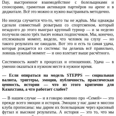
Day, выстроенное взаимодействие с болельщиками и
спонсорами, грамотная активация партнёров на арене и в
диджитале. Всё это можно и нужно выстраивать методично.
Но иногда случается что-то, чего ты не ждёшь. Мы однажды
сделали совместный розыгрыш со спортсменом, который
незадолго до этого выиграл крупный турнир — и за неделю
получили около трёх тысяч новых подписчиков. Мы, конечно,
отслеживали момент, видели, что человек на слуху — но
такого результата не ожидали. Вот это и есть та самая удача,
которая рождается из системы: ты делаешь всё правильно,
ловишь нужный момент — и оно взлетает выше расчётного.
Системность живёт в процессах и отношениях. Удача — в
умении оказаться в нужном месте в нужное время.
—
Если опираться на модель STEPPS — социальная
валюта, триггеры, эмоции, публичность, практическая
ценность, истории — что из этого критично для
Казахстана, а что работает слабее?
— В нашем случае — и я говорю именно про «Семей» — это
прежде всего эмоции и история. Эмоции у нас даже в миссии
клуба прописаны: мы дарим их болельщикам через красивый
футзал и высокие результаты. А история — это то, что мы