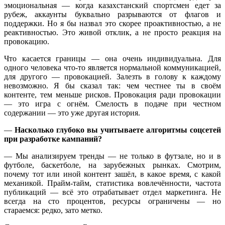
эмоциональная — когда казахстанский спортсмен едет за
рубеж, аккаунты буквально разрываются от флагов и
поддержки. Но я бы назвал это скорее проактивностью, а не
реактивностью. Это живой отклик, а не просто реакция на
провокацию.
Что касается границы — она очень индивидуальна. Для
одного человека что-то является нормальной коммуникацией,
для другого — провокацией. Залезть в голову к каждому
невозможно. Я бы сказал так: чем честнее ты в своём
контенте, тем меньше рисков. Провокация ради провокации
— это игра с огнём. Смелость в подаче при честном
содержании — это уже другая история.
—
Насколько глубоко вы учитываете алгоритмы соцсетей
при разработке кампаний?
— Мы анализируем тренды — не только в футзале, но и в
футболе, баскетболе, на зарубежных рынках. Смотрим,
почему тот или иной контент зашёл, в какое время, с какой
механикой. Прайм-тайм, статистика вовлечённости, частота
публикаций — всё это отрабатывает отдел маркетинга. Не
всегда на сто процентов, ресурсы ограничены — но
стараемся: редко, зато метко.