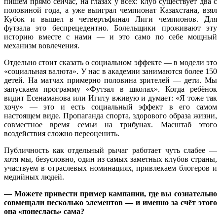
пишем прямо сейчас, на глазах у всех: клуб существует два с
половиной года, а уже выиграл чемпионат Казахстана, взял
Кубок и вышел в четвертьфинал Лиги чемпионов. Для
футзала это беспрецедентно. Болельщики проживают эту
историю вместе с нами — и это само по себе мощный
механизм вовлечения.
Отдельно стоит сказать о социальном эффекте — в модели это
«социальная валюта». У нас в академии занимаются более 150
детей. На матчах примерно половина зрителей — дети. Мы
запускаем программу «Футзал в школах». Когда ребёнок
видит Есенаманова или Игиту вживую и думает: «Я тоже так
хочу» — это и есть социальный эффект в его самом
настоящем виде. Пропаганда спорта, здорового образа жизни,
совместное время семьи на трибунах. Масштаб этого
воздействия сложно переоценить.
Публичность как отдельный рычаг работает чуть слабее —
хотя мы, безусловно, один из самых заметных клубов страны,
участвуем в отраслевых номинациях, привлекаем блогеров и
медийных людей.
—
Можете привести пример кампании, где вы сознательно
совмещали несколько элементов — и именно за счёт этого
она «понеслась» сама?