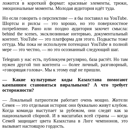
ложится в короткий формат: красивые элементы, трюки,
эмоциональные моменты. Молодая аудитория идёт туда.
Но если говорить о перспективе — я бы поставил на YouTube.
Шортсы и рилсы — это хорошо, но это поверхностное
потребление. Рано или поздно аудитория захочет смысла:
behind the scenes, эксклюзивные интервью, документальный
контент. YouTube — это платформа для этого. Подкасты тоже
оттуда. Мы пока не используем потенциал YouTube в полной
мере — это честно, — но это осознанный следующий шаг.
Telegram у нас есть, публикуем регулярно, база растёт. Но там
нужен другой тип контента — более личный, разговорный,
«говорящая голова». Мы к этому ещё не пришли.
—
Какие культурные коды Казахстана помогают
кампаниям становиться виральными? А что требует
осторожности?
— Локальный патриотизм работает очень мощно. Жители
Семея — это отдельная история: они буквально живут клубом.
Когда команда выступает за рубежом, они следят как за
национальной сборной. И в масштабах всей страны — когда
Семей защищает цвета Казахстана в Лиге чемпионов, это
вызывает настоящую гордость.