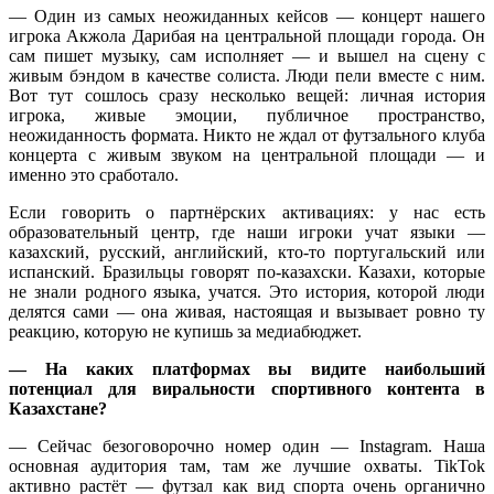
— Один из самых неожиданных кейсов — концерт нашего
игрока Акжола Дарибая на центральной площади города. Он
сам пишет музыку, сам исполняет — и вышел на сцену с
живым бэндом в качестве солиста. Люди пели вместе с ним.
Вот тут сошлось сразу несколько вещей: личная история
игрока, живые эмоции, публичное пространство,
неожиданность формата. Никто не ждал от футзального клуба
концерта с живым звуком на центральной площади — и
именно это сработало.
Если говорить о партнёрских активациях: у нас есть
образовательный центр, где наши игроки учат языки —
казахский, русский, английский, кто-то португальский или
испанский. Бразильцы говорят по-казахски. Казахи, которые
не знали родного языка, учатся. Это история, которой люди
делятся сами — она живая, настоящая и вызывает ровно ту
реакцию, которую не купишь за медиабюджет.
—
На каких платформах вы видите наибольший
потенциал для виральности спортивного контента в
Казахстане?
— Сейчас безоговорочно номер один — Instagram. Наша
основная аудитория там, там же лучшие охваты. TikTok
активно растёт — футзал как вид спорта очень органично