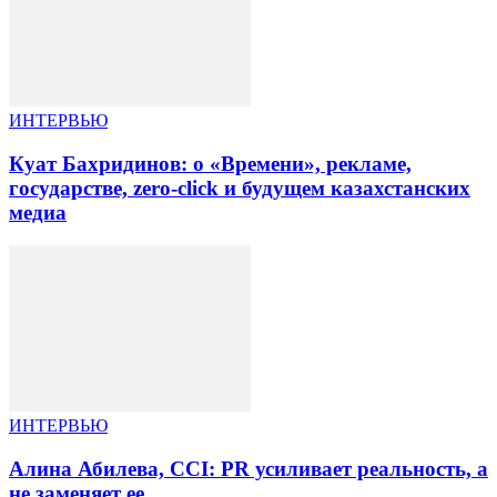
ИНТЕРВЬЮ
Куат Бахридинов: о «Времени», рекламе,
государстве, zero-click и будущем казахстанских
медиа
ИНТЕРВЬЮ
Алина Абилева, CCI: PR усиливает реальность, а
не заменяет ее