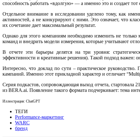
способность работать «вдолгую» — а именно это и создает то
Отдельное внимание в исследовании уделено тому, как именн
активностей, а не конкурируют с ними. Это означает, что кл
их сочетание дает максимальный результат.
Однако для этого компаниям необходимо изменить не только м
команд и внедрить модели измерения, которые учитывают отло
В отчете эти барьеры делятся на три уровня: стратегиче
эффективности и креативные решения). Такой подход важен: он 
Интересно, что доклад по сути – практическое руководство
кампаний. Именно этот прикладной характер и отличает “Multip
Серия подкастов, сопровождающая выход отчета, стартовала 
из BERA.ai. Появление такого формата подчеркивает: тема инт
Иллюстрация: ChatGPT
ТЕГИ
Performance-маркетинг
WARC
бренд