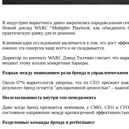
В индустрии маркетинга давно закрепилась парадоксальная си
Новый доклад WARC “Multiplier Playbook: как объединить 
практическую рамку для ее решения.
Ключевая идея исследования заключается в том, что рост эффе
именно эта синергия чаще всего и не складывается.
Директор по контенту WARC Дэвид Тилтман считает, что марк
мешают этому вполне конкретные барьеры.
Разрыв между пониманием роли бренда и управленческим
Около 67% маркетологов уверены, что их CEO признает важно
результате бренд остается “декларативной ценностью” – важно
Несогласованность внутри топ-менеджмента
Даже когда бренд признается значимым, у CMO, CEO и CFO ч
постоянное напряжение между краткосрочной эффективностью
Разделенные команды бренда и performance