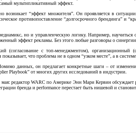
т самый мультипликативный эффект.
о возникает “эффект множителя”. Он проявляется в ситуации,
ассическое противопоставление “долгосрочного брендинга” и “кр
едиамикс, но и управленческую логику. Например, научиться о
женный эффект рекламы. Без этого любые разговоры о синергии
ский (согласование с топ-менеджментом), организационный 
показывает, что проблема не в одном “узком месте”, а в системе
. Помимо данных, он предлагает конкретные шаги – от изменен
lier Playbook” от многих других исследований в индустрии.
21 мая: редактор WARC по Америке Энн Мари Кервин обсуждает р
еграции бренда и performance перестает быть нишевой и станови