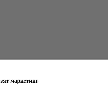
г
озят маркетинг