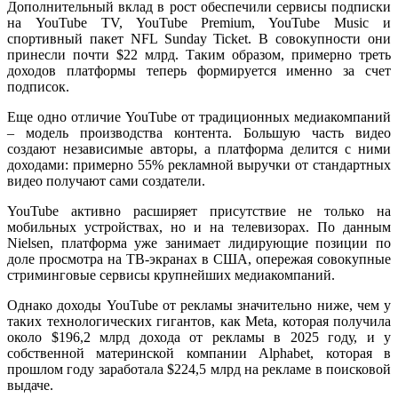
Дополнительный вклад в рост обеспечили сервисы подписки
на YouTube TV, YouTube Premium, YouTube Music и
спортивный пакет NFL Sunday Ticket. В совокупности они
принесли почти $22 млрд. Таким образом, примерно треть
доходов платформы теперь формируется именно за счет
подписок.
Еще одно отличие YouTube от традиционных медиакомпаний
– модель производства контента. Большую часть видео
создают независимые авторы, а платформа делится с ними
доходами: примерно 55% рекламной выручки от стандартных
видео получают сами создатели.
YouTube активно расширяет присутствие не только на
мобильных устройствах, но и на телевизорах. По данным
Nielsen, платформа уже занимает лидирующие позиции по
доле просмотра на ТВ-экранах в США, опережая совокупные
стриминговые сервисы крупнейших медиакомпаний.
Однако доходы YouTube от рекламы значительно ниже, чем у
таких технологических гигантов, как Meta, которая получила
около $196,2 млрд дохода от рекламы в 2025 году, и у
собственной материнской компании Alphabet, которая в
прошлом году заработала $224,5 млрд на рекламе в поисковой
выдаче.