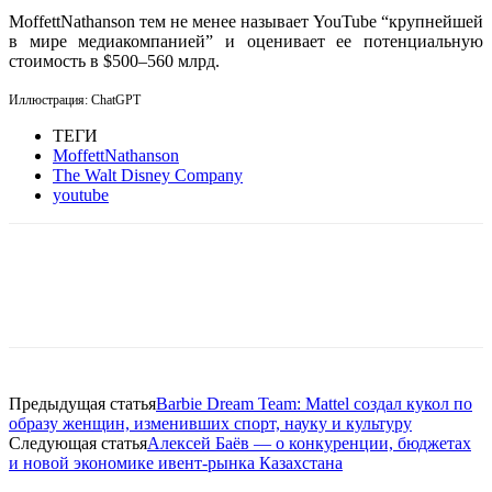
MoffettNathanson тем не менее называет YouTube “
крупнейшей
в мире медиакомпанией”
и
оценивает ее потенциальную
стоимость в $500–560 млрд.
Иллюстрация: ChatGPT
ТЕГИ
MoffettNathanson
The Walt Disney Company
youtube
Facebook
WhatsApp
Telegram
Предыдущая статья
Barbie Dream Team: Mattel создал кукол по
образу женщин, изменивших спорт, науку и культуру
Следующая статья
Алексей Баёв — о конкуренции, бюджетах
и новой экономике ивент-рынка Казахстана