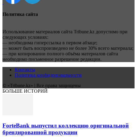
Политика сайта
Использование материалов сайта Tribune.kz допустимо при
следующих условиях:
— необходима гиперссылка в первом абзаце;
— может быть воспроизведено не более 30% всего материала;
— при копировании полного объёма материалов сайта
необходимо письменное разрешение редакции.
Контакты
Политика конфиденциальности
© «Tribune.kz» | Все права защищены
БОЛЬШЕ ИСТОРИЙ
ForteBank выпустил коллекцию оригинальной
брендированной продукции