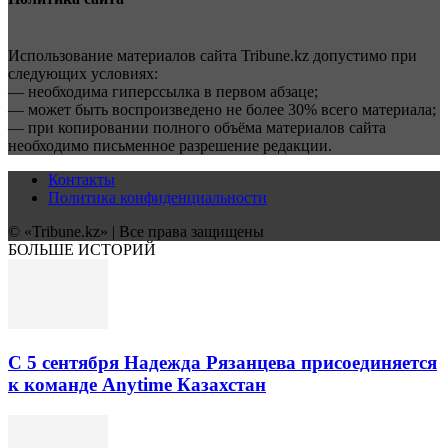
Использование материалов сайта Tribune.kz допустимо при
следующих условиях:
— необходима гиперссылка в первом абзаце;
— может быть воспроизведено не более 30% всего материала;
— при копировании полного объёма материалов сайта
необходимо письменное разрешение редакции.
Контакты
Политика конфиденциальности
© «Tribune.kz» | Все права защищены
БОЛЬШЕ ИСТОРИЙ
С 5 сентября Надежда Рязанцева присоединяется
к команде Anytime Казахстан