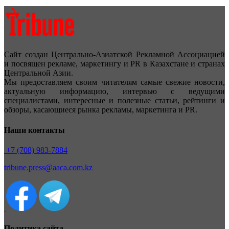
Сайт создан Центрально-Азиатской Рекламной Ассоциацией
и посвящен рекламе, маркетингу и PR в Казахстане и странах
Центральной Азии.
Мы предоставляем своим читателям самые свежие новости,
актуальную информацию, интервью с ведущими
специалистами, интересные и полезные статьи, рейтинги и
обзоры, касающиеся рынка рекламы, маркетинга и PR.
Наши контакты
+7 (708) 983-7884
tribune.press@aaca.com.kz
Политика сайта