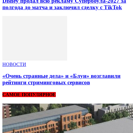
Disney продал всю рекламу Супербоула-2027 за
полгода до матча и заключил сделку с TikTok
НОВОСТИ
«Очень странные дела» и «Блуи» возглавили
рейтинги стриминговых сервисов
САМОЕ ПОПУЛЯРНОЕ