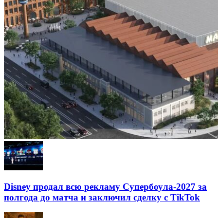
Disney продал всю рекламу Супербоула-2027 за
полгода до матча и заключил сделку с TikTok