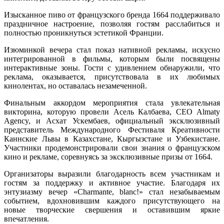
Изысканное пиво от французского бренда 1664 поддерживало
праздничное настроение, позволяя гостям расслабиться и
полностью проникнуться эстетикой Франции.
Изюминкой вечера стал показ нативной рекламы, искусно
интегрированной в фильмы, которым были посвящены
интерактивные зоны. Гости с удивлением обнаружили, что
реклама, оказывается, присутствовала в их любимых
кинолентах, но оставалась незамеченной.
Финальным аккордом мероприятия стала увлекательная
викторина, которую провели Асель Калбаева, CEO Almaty
Agency, и Асхат Ускембаев, официальный эксклюзивный
представитель Международного Фестиваля Креативности
Каннские Львы в Казахстане, Кыргызстане и Узбекистане.
Участники продемонстрировали свои знания о французском
кино и рекламе, соревнуясь за эксклюзивные призы от 1664.
Организаторы выразили благодарность всем участникам и
гостям за поддержку и активное участие. Благодаря их
энтузиазму вечер «Charmante, blanc!» стал незабываемым
событием, вдохновившим каждого присутствующего на
новые творческие свершения и оставившим яркие
впечатления.