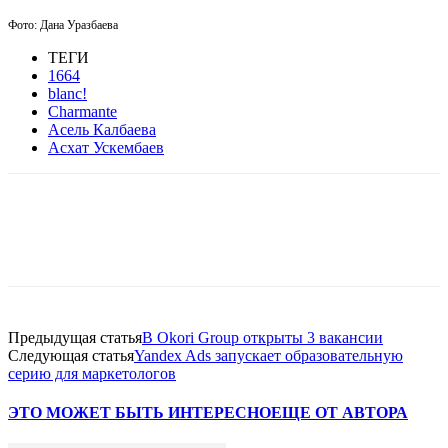
Фото: Дана Уразбаева
ТЕГИ
1664
blanc!
Charmante
Асель Калбаева
Асхат Ускембаев
Facebook
WhatsApp
Telegram
Предыдущая статья
В Okori Group открыты 3 вакансии
Следующая статья
Yandex Ads запускает образовательную
серию для маркетологов
ЭТО МОЖЕТ БЫТЬ ИНТЕРЕСНО
ЕЩЕ ОТ АВТОРА