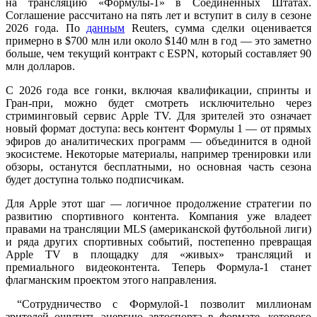
на трансляцию «Формулы-1» в Соединённых Штатах.
Соглашение рассчитано на пять лет и вступит в силу в сезоне
2026 года. По
данным
Reuters, сумма сделки оценивается
примерно в $700 млн или около $140 млн в год — это заметно
больше, чем текущий контракт с ESPN, который составляет 90
млн долларов.
С 2026 года все гонки, включая квалификации, спринты и
Гран-при, можно будет смотреть исключительно через
стриминговый сервис Apple TV. Для зрителей это означает
новый формат доступа: весь контент Формулы 1 — от прямых
эфиров до аналитических программ — объединится в одной
экосистеме. Некоторые материалы, например тренировки или
обзоры, останутся бесплатными, но основная часть сезона
будет доступна только подписчикам.
Для Apple этот шаг — логичное продолжение стратегии по
развитию спортивного контента. Компания уже владеет
правами на трансляции MLS (американской футбольной лиги)
и ряда других спортивных событий, постепенно превращая
Apple TV в площадку для «живых» трансляций и
премиального видеоконтента. Теперь Формула-1 станет
флагманским проектом этого направления.
“Сотрудничество с Формулой-1 позволит миллионам
зрителей ощутить энергию автоспорта в формате, которого