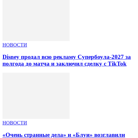
НОВОСТИ
Disney продал всю рекламу Супербоула-2027 за
полгода до матча и заключил сделку с TikTok
НОВОСТИ
«Очень странные дела» и «Блуи» возглавили