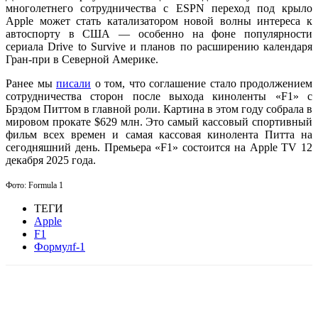
многолетнего сотрудничества с ESPN переход под крыло
Apple может стать катализатором новой волны интереса к
автоспорту в США — особенно на фоне популярности
сериала Drive to Survive и планов по расширению календаря
Гран-при в Северной Америке.
Ранее мы
писали
о том, что соглашение стало продолжением
сотрудничества сторон после выхода киноленты «F1» с
Брэдом Питтом в главной роли. Картина в этом году собрала в
мировом прокате $629 млн. Это самый кассовый спортивный
фильм всех времен и самая кассовая кинолента Питта на
сегодняшний день. Премьера «F1» состоится на Apple TV 12
декабря 2025 года.
Фото: Formula 1
ТЕГИ
Apple
F1
Формулf-1
Facebook
WhatsApp
Telegram