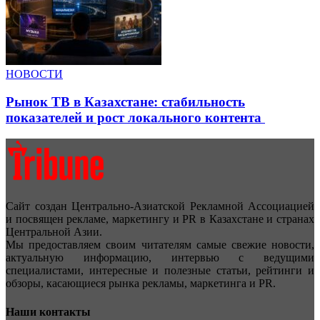
НОВОСТИ
Рынок ТВ в Казахстане: стабильность
показателей и рост локального контента
Сайт создан Центрально-Азиатской Рекламной Ассоциацией
и посвящен рекламе, маркетингу и PR в Казахстане и странах
Центральной Азии.
Мы предоставляем своим читателям самые свежие новости,
актуальную информацию, интервью с ведущими
специалистами, интересные и полезные статьи, рейтинги и
обзоры, касающиеся рынка рекламы, маркетинга и PR.
Наши контакты