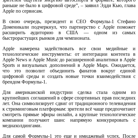
раньше не было в цифровой среде”, – заявил Эдди Кью, глава
Apple по сервисам.
В свою очередь, президент и CEO Формулы-1 Стефано
Доменикали подчеркнул, что партнерство с Apple поможет
расширить аудиторию в США — одном из самых
быстрорастущих рынков для чемпионата.
Apple намерена задействовать все свои медийные и
технологические инструменты: от интеграции контента в
Apple News и Apple Music до расширенной аналитики в Apple
Sports и визуальных дополнений в Apple Maps. Ожидается,
что это позволит объединить фанатов вокруг единой
цифровой среды и создать новые точки взаимодействия с
брендом Формулы-1.
Для американской индустрии сделка стала одним из
крупнейших соглашений в сфере спортивных прав последних
лет. Она символизирует сдвиг от традиционного телевидения
к стриминговым платформам: зрители всё чаще предпочитают
смотреть прямые эфиры онлайн, а крупные технологические
компании получают шанс напрямую конкурировать с
медиахолдингами.
Для самой Формулы-1 это еще и имиджевый успех. После