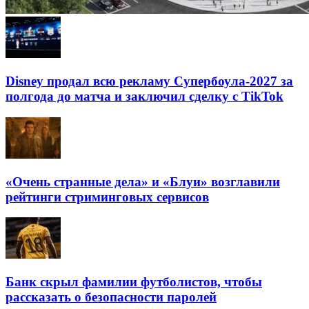
Disney продал всю рекламу Супербоула-2027 за
полгода до матча и заключил сделку с TikTok
«Очень странные дела» и «Блуи» возглавили
рейтинги стриминговых сервисов
Банк скрыл фамилии футболистов, чтобы
рассказать о безопасности паролей